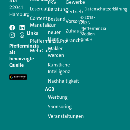
31a
Gewerbe
PKV-
22041
Leserdaten
Beratung
Datenschutzerklärung
Vertrieb
Hamburg
© 2013 -
Content
Bestand
Vorsorge
2026
Manufaktur
in
Pfefferminzia
Schreiben Sie einen
Zuhause
neuer
Links
Medien
Hand
GmbH
Branche
Kommentar
Pfefferminzia.Pro
Pfefferminzia
Makler
MehrCura
als
werden
Ihre E-Mail-Adresse wird nicht veröffentlicht.
bevorzugte
Erforderliche Felder sind mit
*
markiert
Künstliche
Quelle
Intelligenz
Kommentar
*
Nachhaltigkeit
AGB
Werbung
Sponsoring
Veranstaltungen