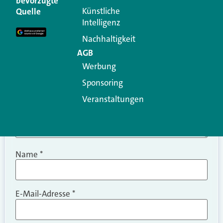
bevorzugte
Erforderliche Felder sind mit
*
markiert
Künstliche
Quelle
Intelligenz
Kommentar
*
Nachhaltigkeit
AGB
Werbung
Sponsoring
Veranstaltungen
Name
*
E-Mail-Adresse
*