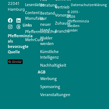
22041
Leserdaten
Beratung
Datenschutzerklärung
Vertrieb
Hamburg
© 2013 -
Content
Bestand
Vorsorge
2026
Manufaktur
in
Pfefferminzia
Schreiben Sie einen
Zuhause
neuer
Links
Medien
Hand
GmbH
Branche
Kommentar
Pfefferminzia.Pro
Pfefferminzia
Makler
MehrCura
als
werden
Ihre E-Mail-Adresse wird nicht veröffentlicht.
bevorzugte
Erforderliche Felder sind mit
*
markiert
Künstliche
Quelle
Intelligenz
Kommentar
*
Nachhaltigkeit
AGB
Werbung
Sponsoring
Veranstaltungen