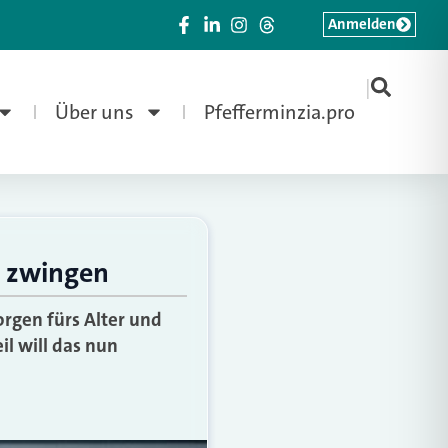
Anmelden
|
Über uns
Pfefferminzia.pro
e zwingen
orgen fürs Alter und
il will das nun