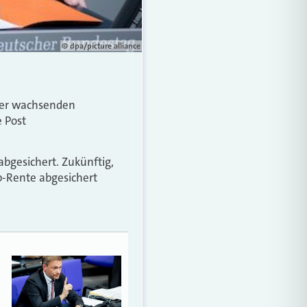
© dpa/picture alliance
 der wachsenden
 Post
abgesichert. Zukünftig,
p-Rente abgesichert