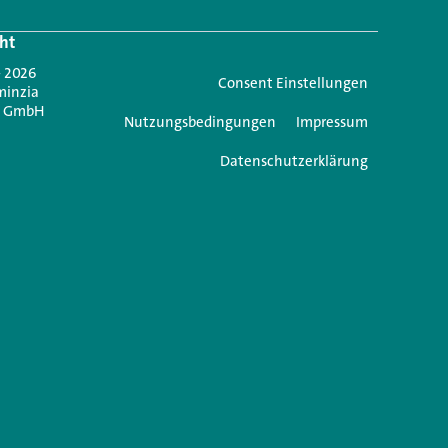
ht
Jetzt anmelden
- 2026
Consent Einstellungen
minzia
n GmbH
Nutzungsbedingungen
Impressum
Datenschutzerklärung
e einen Kommentar
icht veröffentlicht.
Erforderliche Felder sind mit
*
markiert