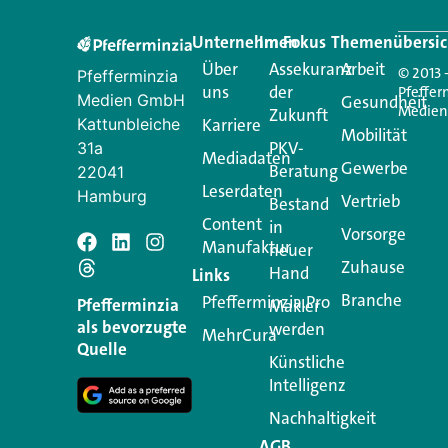
Unternehmen
Im Fokus
Themenübersic
Über
Assekuranz
Arbeit
© 2013 
Pfefferminzia
uns
der
Pfeffer
Medien GmbH
Gesundheit
Medie
Zukunft
Kattunbleiche
Karriere
Mobilität
PKV-
31a
Mediadaten
Gewerbe
Beratung
22041
Leserdaten
Hamburg
Vertrieb
Bestand
Content
in
Vorsorge
Manufaktur
Schreiben Si
neuer
Zuhause
Hand
Links
Branche
Pfefferminzia.Pro
Ihre E-Mail-Adresse wird n
Pfefferminzia
Makler
als bevorzugte
werden
MehrCura
Kommentar
*
Quelle
Künstliche
Intelligenz
Nachhaltigkeit
AGB