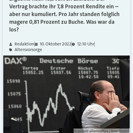
Vertrag brachte ihr 7,8 Prozent Rendite ein –
aber nur kumuliert. Pro Jahr standen folglich
magere 0,81 Prozent zu Buche. Was war da
los?
Redaktion
10. Oktober 2022
12:10 Uhr
Altersvorsorge
© picture alliance/dpa | Arne Dedert