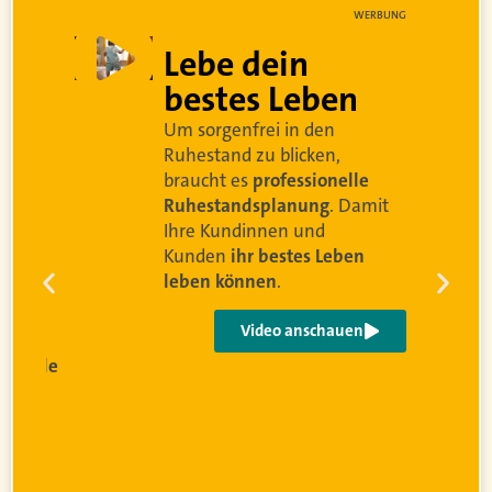
WERBUNG
Lebe dein
bestes Leben
Um sorgenfrei in den
d
Ruhestand zu blicken,
braucht es
professionelle
Ruhestandsplanung
. Damit
Ihre Kundinnen und
Kunden
ihr bestes Leben
leben können
.
Video anschauen
sionelle
g
wird
r