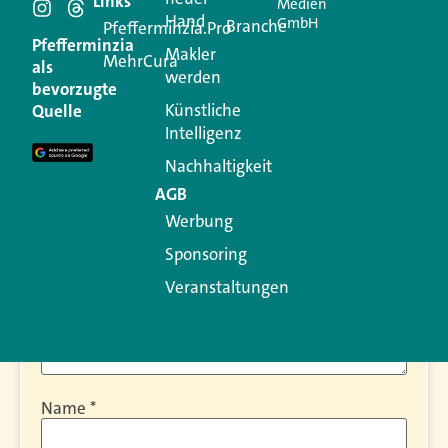
Schreiben Sie einen
Links
Medien
Hand
GmbH
Branche
Pfefferminzia.Pro
Kommentar
Pfefferminzia
Makler
MehrCura
als
werden
bevorzugte
Ihre E-Mail-Adresse wird nicht veröffentlicht.
Künstliche
Quelle
Erforderliche Felder sind mit
*
markiert
Intelligenz
Kommentar
*
Nachhaltigkeit
AGB
Werbung
Sponsoring
Veranstaltungen
Name
*