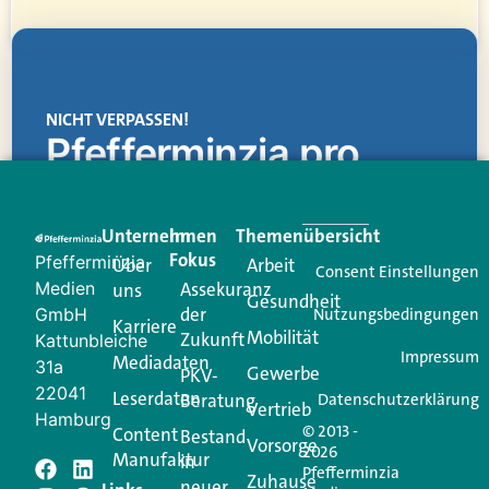
NICHT VERPASSEN!
Pfefferminzia.pro
Eine Plattform, die liefert: aktuelle Informationen,
praktische Services und einen einzigartigen Content-
Unternehmen
Im
Themenübersicht
Creator für Ihre Kundenkommunikation. Alles, was
Fokus
Pfefferminzia
Über
Arbeit
Ihren Vertriebsalltag leichter macht. Mit nur einem
Consent Einstellungen
Medien
Assekuranz
uns
Login.
Gesundheit
der
GmbH
Nutzungsbedingungen
Karriere
Mobilität
Zukunft
Jetzt anmelden
Kattunbleiche
Impressum
Mediadaten
31a
Gewerbe
PKV-
22041
Leserdaten
Beratung
Datenschutzerklärung
Vertrieb
Hamburg
© 2013 -
Content
Bestand
Vorsorge
2026
Manufaktur
in
Pfefferminzia
Zuhause
neuer