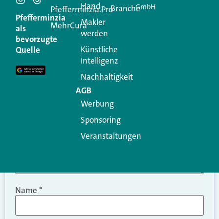
Hand
GmbH
Branche
Kommentar
Pfefferminzia.Pro
Pfefferminzia
Makler
MehrCura
als
werden
Ihre E-Mail-Adresse wird nicht veröffentlicht.
bevorzugte
Erforderliche Felder sind mit
*
markiert
Künstliche
Quelle
Intelligenz
Kommentar
*
Nachhaltigkeit
AGB
Werbung
Sponsoring
Veranstaltungen
Name
*