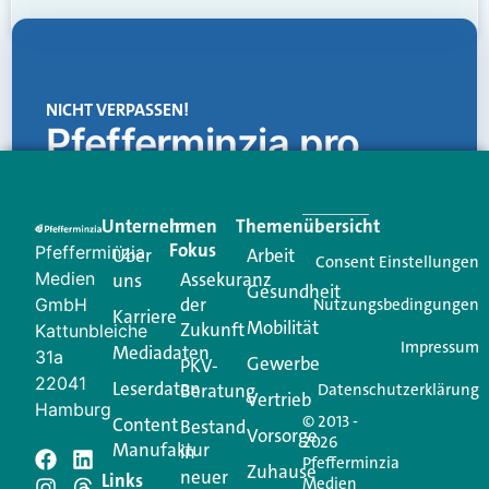
NICHT VERPASSEN!
Pfefferminzia.pro
Eine Plattform, die liefert: aktuelle Informationen,
praktische Services und einen einzigartigen Content-
Unternehmen
Im
Themenübersicht
Creator für Ihre Kundenkommunikation. Alles, was
Fokus
Pfefferminzia
Über
Arbeit
Ihren Vertriebsalltag leichter macht. Mit nur einem
Consent Einstellungen
Medien
Assekuranz
uns
Login.
Gesundheit
der
GmbH
Nutzungsbedingungen
Karriere
Mobilität
Zukunft
Jetzt anmelden
Kattunbleiche
Impressum
Mediadaten
31a
Gewerbe
PKV-
22041
Leserdaten
Beratung
Datenschutzerklärung
Vertrieb
Hamburg
© 2013 -
Content
Bestand
Vorsorge
2026
Manufaktur
in
Pfefferminzia
Schreiben Sie einen
Zuhause
neuer
Links
Medien