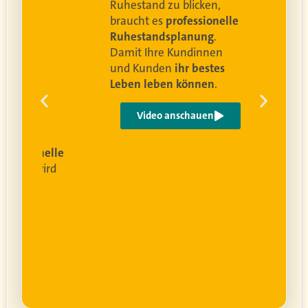
and
Ruhestand zu blicken,
braucht es
professionelle
Ruhestandsplanung
.
Damit Ihre Kundinnen
ren
und Kunden
ihr bestes
Leben leben können
.
 um
e
Video anschauen
ist
rofessionelle
lanung
wird
ung
er.