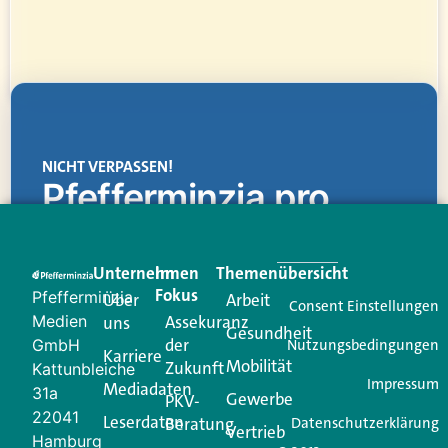
NICHT VERPASSEN!
Pfefferminzia.pro
Eine Plattform, die liefert: aktuelle Informationen,
praktische Services und einen einzigartigen Content-
Unternehmen
Im
Themenübersicht
Creator für Ihre Kundenkommunikation. Alles, was
Fokus
Pfefferminzia
Über
Arbeit
Ihren Vertriebsalltag leichter macht. Mit nur einem
Consent Einstellungen
Medien
Assekuranz
uns
Login.
Gesundheit
der
GmbH
Nutzungsbedingungen
Karriere
Mobilität
Zukunft
Jetzt anmelden
Kattunbleiche
Impressum
Mediadaten
31a
Gewerbe
PKV-
22041
Leserdaten
Beratung
Datenschutzerklärung
Vertrieb
Hamburg