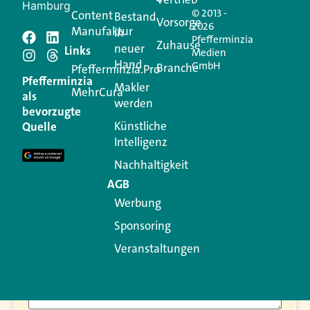
Hamburg
© 2013 -
Content
Bestand
Vorsorge
2026
Manufaktur
in
Pfefferminzia
Zuhause
neuer
Schreiben Sie einen
Links
Medien
Hand
GmbH
Branche
Pfefferminzia.Pro
Kommentar
Pfefferminzia
Makler
MehrCura
als
werden
bevorzugte
Ihre E-Mail-Adresse wird nicht veröffentlicht.
Künstliche
Quelle
Erforderliche Felder sind mit
*
markiert
Intelligenz
Kommentar
*
Nachhaltigkeit
AGB
Werbung
Sponsoring
Veranstaltungen