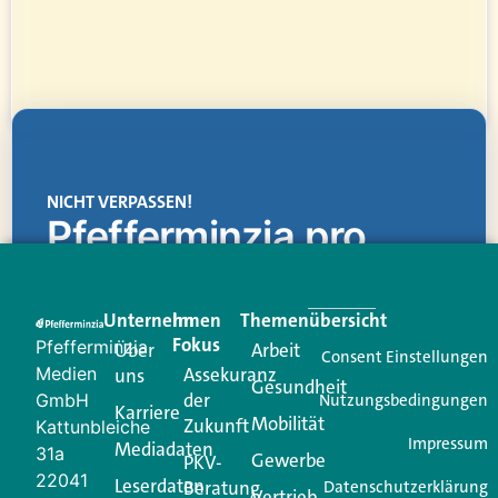
NICHT VERPASSEN!
Pfefferminzia.pro
Eine Plattform, die liefert: aktuelle Informationen,
praktische Services und einen einzigartigen Content-
Unternehmen
Im
Themenübersicht
Creator für Ihre Kundenkommunikation. Alles, was
Fokus
Pfefferminzia
Über
Arbeit
Ihren Vertriebsalltag leichter macht. Mit nur einem
Consent Einstellungen
Medien
Assekuranz
uns
Login.
Gesundheit
der
GmbH
Nutzungsbedingungen
Karriere
Mobilität
Zukunft
Jetzt anmelden
Kattunbleiche
Impressum
Mediadaten
31a
Gewerbe
PKV-
22041
Leserdaten
Beratung
Datenschutzerklärung
Vertrieb