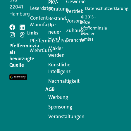
Gewerbe
PKV-
22041
Leserdaten
Beratung
Datenschutzerklärung
Vertrieb
Hamburg
© 2013 -
Content
Bestand
Vorsorge
2026
Manufaktur
in
Pfefferminzia
Zuhause
neuer
Schreiben Sie einen
Links
Medien
Hand
GmbH
Branche
Pfefferminzia.Pro
Kommentar
Pfefferminzia
Makler
MehrCura
als
werden
bevorzugte
Ihre E-Mail-Adresse wird nicht veröffentlicht.
Künstliche
Quelle
Erforderliche Felder sind mit
*
markiert
Intelligenz
Kommentar
*
Nachhaltigkeit
AGB
Werbung
Sponsoring
Veranstaltungen