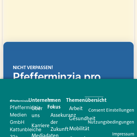
NICHT VERPASSEN!
Pfefferminzia.pro
Eine Plattform, die liefert: aktuelle Informationen,
praktische Services und einen einzigartigen Content-
Unternehmen
Im
Themenübersicht
Creator für Ihre Kundenkommunikation. Alles, was
Fokus
Pfefferminzia
Über
Arbeit
Ihren Vertriebsalltag leichter macht. Mit nur einem
Consent Einstellungen
Medien
Assekuranz
uns
Login.
Gesundheit
der
GmbH
Nutzungsbedingungen
Karriere
Mobilität
Zukunft
Jetzt anmelden
Kattunbleiche
Impressum
Mediadaten
31a