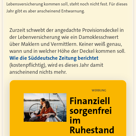
Lebensversicherung kommen soll, steht noch nicht fest. Für dieses
Jahr gibt es aber anscheinend Entwarnung.
Zurzeit schwebt der angedachte Provisionsdeckel in
der Lebenversicherung wie ein Damoklesschwert
über Maklern und Vermittlern. Keiner weiß genau,
wann und in welcher Höhe der Deckel kommen soll.
Wie die Süddeutsche Zeitung berichtet
(kostenpflichtig), wird es dieses Jahr damit
anscheinend nichts mehr.
UNG
WERBUNG
ell
Lebe dein
rei
bestes Leben
Um sorgenfrei in den
and
Ruhestand zu blicken,