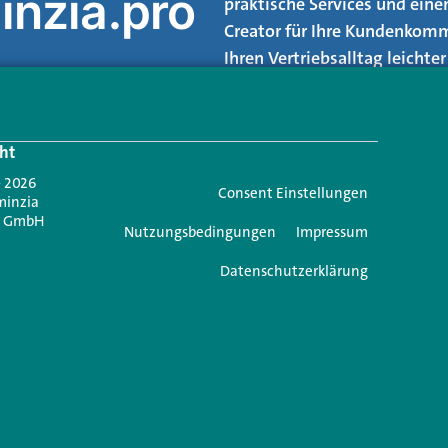
inzia.pro
praktische Services und eine
Creator für Ihre Kundenkomm
Ihren Vertriebsalltag leicht
Login.
ht
Jetzt anmelden
- 2026
Consent Einstellungen
minzia
n GmbH
Nutzungsbedingungen
Impressum
Datenschutzerklärung
ie einen Kommentar
 nicht veröffentlicht.
Erforderliche Felder sind mit
*
markiert