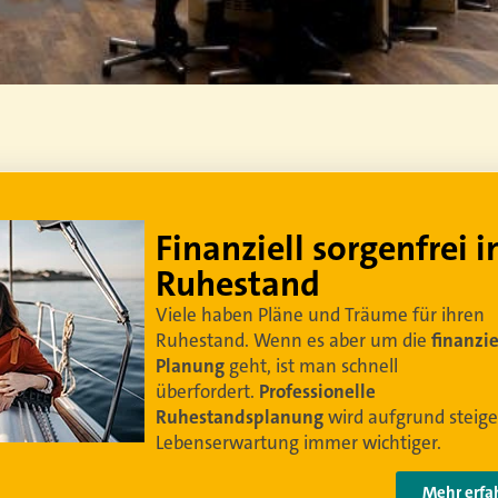
Lebe dein bestes Leben
Um sorgenfrei in den Ruhestand zu blicken,
braucht es
professionelle Ruhestandsplanung
.
Damit Ihre Kundinnen und Kunden
ihr bestes
Leben leben können
.
Video anschauen