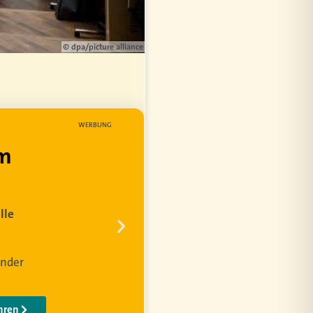
© dpa/picture alliance
WERBUNG