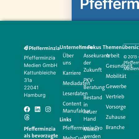
Pfefferm
Unternehmen
Im Fokus
Themenübersic
Über
Assekuranz
Arbeit
© 2013 
Pfefferminzia
uns
der
Pfeffer
Medien GmbH
Gesundheit
Medie
Zukunft
Kattunbleiche
Karriere
Mobilität
PKV-
31a
Mediadaten
Gewerbe
Beratung
22041
Leserdaten
Hamburg
Vertrieb
Bestand
Content
in
Vorsorge
Manufaktur
neuer
Schreiben S
Zuhause
Hand
Links
Branche
Pfefferminzia.Pro
Pfefferminzia
Makler
Ihre E-Mail-Adresse wird
als bevorzugte
werden
MehrCura