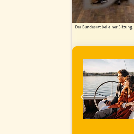
Der Bundesrat bei einer Sitzung.
WERBUNG
ei im
ihren
inanzielle
 steigender
r erfahren