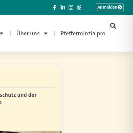
Anmelden
|
Über uns
Pfefferminzia.pro
rschutz und der
D-