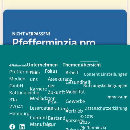
NICHT VERPASSEN!
Pfefferminzia.pro
Eine Plattform, die liefert: aktuelle Informationen,
praktische Services und einen einzigartigen Content-
Unternehmen
Im
Themenübersicht
Creator für Ihre Kundenkommunikation. Alles, was
Fokus
Pfefferminzia
Über
Arbeit
Ihren Vertriebsalltag leichter macht. Mit nur einem
Consent Einstellungen
Medien
Assekuranz
uns
Login.
Gesundheit
der
GmbH
Nutzungsbedingungen
Karriere
Mobilität
Zukunft
Jetzt anmelden
Kattunbleiche
Impressum
Mediadaten
31a
Gewerbe
PKV-
22041
Leserdaten
Beratung
Datenschutzerklärung
Vertrieb
Hamburg
© 2013 -
Content
Bestand
Vorsorge
2026
Manufaktur
in
Pfefferminzia
Zuhause