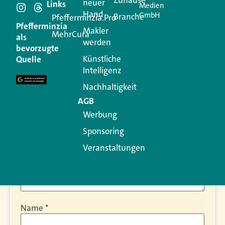
neuer
Schreiben Sie einen
Links
Medien
Hand
GmbH
Branche
Pfefferminzia.Pro
Kommentar
Pfefferminzia
Makler
MehrCura
als
werden
bevorzugte
Ihre E-Mail-Adresse wird nicht veröffentlicht.
Künstliche
Quelle
Erforderliche Felder sind mit
*
markiert
Intelligenz
Kommentar
*
Nachhaltigkeit
AGB
Werbung
Sponsoring
Veranstaltungen
Name
*