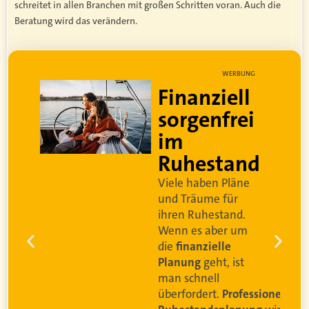
schreitet in allen Branchen mit großen Schritten voran. Auch die
Beratung wird das verändern.
WERBUNG
Lebe dein
bestes Leben
Um sorgenfrei in den
d
Ruhestand zu blicken,
braucht es
professionelle
Ruhestandsplanung
. Damit
Ihre Kundinnen und
Kunden
ihr bestes Leben
leben können
.
Video anschauen
sionelle