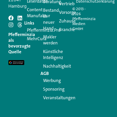
Leserdaten
Beratung
Datenschutzerklärung
Vertrieb
Hamburg
© 2013 -
Content
Bestand
Vorsorge
2026
Manufaktur
in
Pfefferminzia
Zuhause
neuer
Schreiben Sie einen
Links
Medien
Hand
GmbH
Branche
Pfefferminzia.Pro
Kommentar
Pfefferminzia
Makler
MehrCura
als
werden
bevorzugte
Ihre E-Mail-Adresse wird nicht veröffentlicht.
Künstliche
Quelle
Erforderliche Felder sind mit
*
markiert
Intelligenz
Kommentar
*
Nachhaltigkeit
AGB
Werbung
Sponsoring
Veranstaltungen