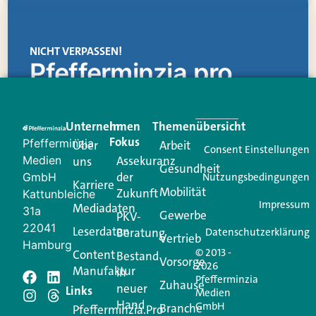
NICHT VERPASSEN!
Pfefferminzia.pro
Eine Plattform, die liefert: aktuelle Informationen,
praktische Services und einen einzigartigen Content-
Unternehmen
Im
Themenübersicht
Creator für Ihre Kundenkommunikation. Alles, was
Fokus
Pfefferminzia
Über
Arbeit
Ihren Vertriebsalltag leichter macht. Mit nur einem
Consent Einstellungen
Medien
Assekuranz
uns
Login.
Gesundheit
der
GmbH
Nutzungsbedingungen
Karriere
Mobilität
Zukunft
Jetzt anmelden
Kattunbleiche
Impressum
Mediadaten
31a
Gewerbe
PKV-
22041
Leserdaten
Beratung
Datenschutzerklärung
Vertrieb
Hamburg
© 2013 -
Content
Bestand
Vorsorge
2026
Manufaktur
in
Pfefferminzia
Zuhause
neuer
Schreiben Sie einen
Links
Medien
Hand
GmbH
Branche
Pfefferminzia.Pro