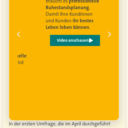
braucht es
professionelle
Ruhestandsplanung
.
Damit Ihre Kundinnen
ren
und Kunden
ihr bestes
Leben leben können
.
 um
e
Video anschauen
ist
rofessionelle
lanung
wird
ung
er.
In der ersten Umfrage, die im April durchgeführt