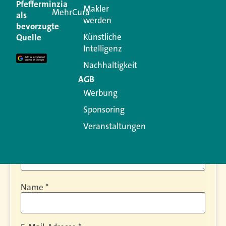
Kommentar
Pfefferminzia
Makler
MehrCura
als
werden
bevorzugte
Ihre E-Mail-Adresse wird nicht veröffentlicht.
Künstliche
Quelle
Erforderliche Felder sind mit
*
markiert
Intelligenz
Kommentar
*
Nachhaltigkeit
AGB
Werbung
Sponsoring
Veranstaltungen
Name
*