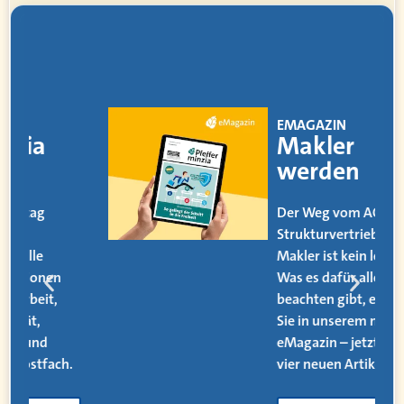
EMAGAZIN
Makler
werden
Der Weg vom AOler und
Strukturvertriebler zum
Makler ist kein leichter.
Was es dafür alles zu
beachten gibt, erfahren
Sie in unserem neuen
eMagazin – jetzt mit
.
vier neuen Artikeln!