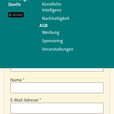
Künstliche
Quelle
Erforderliche Felder sind mit
*
markiert
Intelligenz
Kommentar
*
Nachhaltigkeit
AGB
Werbung
Sponsoring
Veranstaltungen
Name
*
E-Mail-Adresse
*