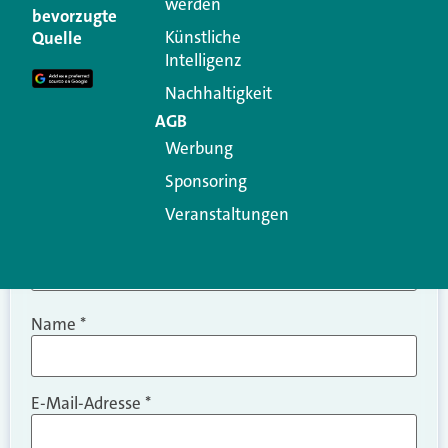
werden
Ihre E-Mail-Adresse wird nicht veröffentlicht.
bevorzugte
Erforderliche Felder sind mit
*
markiert
Künstliche
Quelle
Intelligenz
Kommentar
*
Nachhaltigkeit
AGB
Werbung
Sponsoring
Veranstaltungen
Name
*
E-Mail-Adresse
*