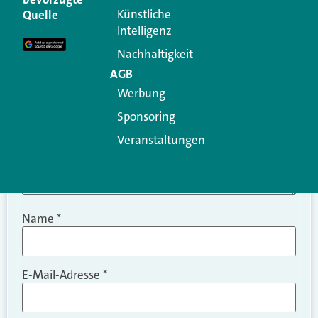
Erforderliche Felder sind mit
*
markiert
Künstliche
Quelle
Intelligenz
Kommentar
*
Nachhaltigkeit
AGB
Werbung
Sponsoring
Veranstaltungen
Name
*
E-Mail-Adresse
*