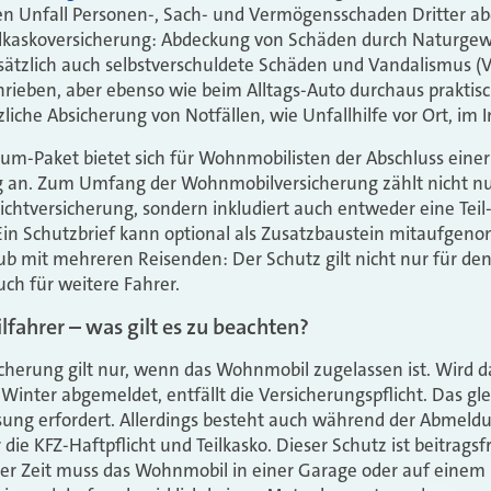
ten Unfall Personen-, Sach- und Vermögensschaden Dritter ab
eilkaskoversicherung: Abdeckung von Schäden durch Naturgew
usätzlich auch selbstverschuldete Schäden und Vandalismus (Vo
hrieben, aber ebenso wie beim Alltags-Auto durchaus praktisc
zliche Absicherung von Notfällen, wie Unfallhilfe vor Ort, im 
dum-Paket bietet sich für Wohnmobilisten der Abschluss einer
an. Zum Umfang der Wohnmobilversicherung zählt nicht nur
ichtversicherung, sondern inkludiert auch entweder eine Teil
 Ein Schutzbrief kann optional als Zusatzbaustein mitaufge
aub mit mehreren Reisenden: Der Schutz gilt nicht nur für den
ch für weitere Fahrer.
ahrer – was gilt es zu beachten?
icherung gilt nur, wenn das Wohnmobil zugelassen ist. Wird 
Winter abgemeldet, entfällt die Versicherungspflicht. Das glei
ssung erfordert. Allerdings besteht auch während der Abmeld
ie KFZ-Haftpflicht und Teilkasko. Dieser Schutz ist beitragsfre
r Zeit muss das Wohnmobil in einer Garage oder auf eine