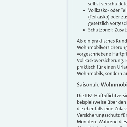
selbst verschulde
Vollkasko- oder T
(Teilkasko) oder z
gesetzlich vorgesc
Schutzbrief: Zusät
Als ein praktisches Run
Wohnmobilversicherung 
vorgeschriebene Haftpfl
Vollkaskoversicherung.
praktisch für einen Url
Wohnmobils, sondern au
Saisonale Wohnmobilf
Die KFZ-Haftpflichtvers
beispielsweise über den 
die ebenfalls eine Zula
Versicherungsschutz für d
Monaten. Während diese