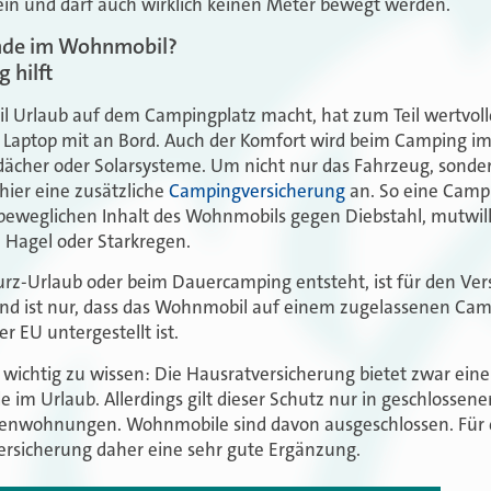
 sein und darf auch wirklich keinen Meter bewegt werden.
nde im Wohnmobil?
 hilft
 Urlaub auf dem Campingplatz macht, hat zum Teil wertvol
Laptop mit an Bord. Auch der Komfort wird beim Camping imm
dächer oder Solarsysteme. Um nicht nur das Fahrzeug, sonder
 hier eine zusätzliche
Campingversicherung
an. So eine Camp
beweglichen Inhalt des Wohnmobils gegen Diebstahl, mutwill
 Hagel oder Starkregen.
urz-Urlaub oder beim Dauercamping entsteht, ist für den Ve
end ist nur, dass das Wohnmobil auf einem zugelassenen Cam
r EU untergestellt ist.
wichtig zu wissen: Die Hausratversicherung bietet zwar ein
 im Urlaub. Allerdings gilt dieser Schutz nur in geschlosse
ienwohnungen. Wohnmobile sind davon ausgeschlossen. Für 
ersicherung daher eine sehr gute Ergänzung.