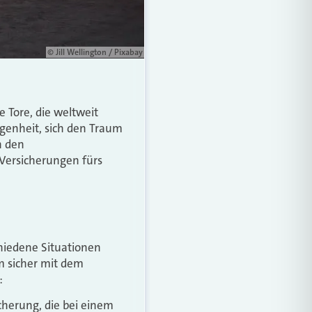
© Jill Wellington / Pixabay
e Tore, die weltweit
genheit, sich den Traum
h den
 Versicherungen fürs
hiedene Situationen
Um sicher mit dem
:
cherung, die bei einem