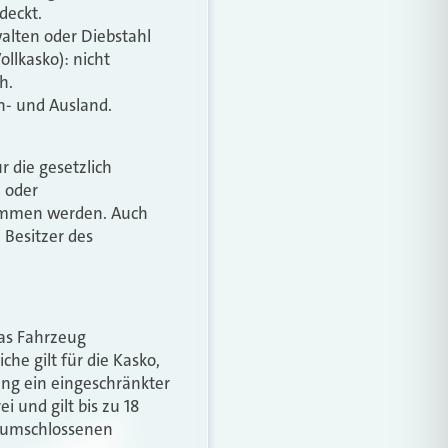
deckt.
alten oder Diebstahl
llkasko): nicht
h.
In- und Ausland.
 die gesetzlich
- oder
nommen werden. Auch
 Besitzer des
das Fahrzeug
che gilt für die Kasko,
ung ein eingeschränkter
i und gilt bis zu 18
m umschlossenen