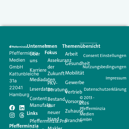
Unternehmen
Im
Themenübersicht
Fokus
Pfefferminzia
Über
Arbeit
Consent Einstellungen
Medien
Assekuranz
uns
Gesundheit
der
GmbH
Nutzungsbedingungen
Karriere
Mobilität
Zukunft
Kattunbleiche
Impressum
Mediadaten
31a
Gewerbe
PKV-
22041
Leserdaten
Beratung
Datenschutzerklärung
Vertrieb
Hamburg
© 2013 -
Content
Bestand
Vorsorge
2026
Manufaktur
in
Pfefferminzia
Zuhause
neuer
Links
Medien
Hand
GmbH
Branche
Pfefferminzia.Pro
Pfefferminzia
Makler