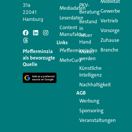
Mobilität
PKV-
31a
Mediadaten
Gewerbe
Beratung
22041
Leserdaten
Hamburg
Vertrieb
Bestand
Content
in
Vorsorge
Manufaktur
Schreiben Si
neuer
Zuhause
Hand
Links
Branche
Pfefferminzia.Pro
Ihre E-Mail-Adresse wird n
Pfefferminzia
Makler
als bevorzugte
werden
MehrCura
Kommentar
*
Quelle
Künstliche
Intelligenz
Nachhaltigkeit
AGB
Werbung
Sponsoring
Veranstaltungen