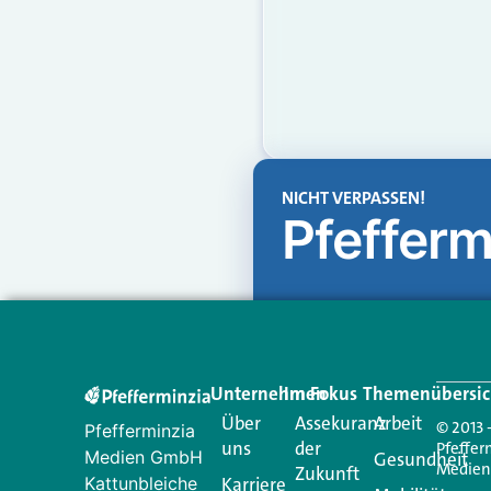
NICHT VERPASSEN!
Pfefferm
Unternehmen
Im Fokus
Themenübersic
Über
Assekuranz
Arbeit
© 2013 
Pfefferminzia
uns
der
Pfeffer
Medien GmbH
Gesundheit
Medie
Zukunft
Kattunbleiche
Karriere