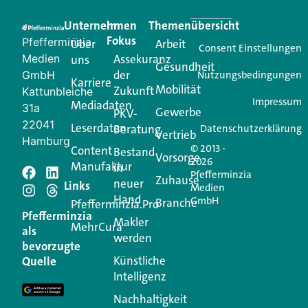
praktische Services und einen einzigartigen Content-
Unternehmen
Im
Themenübersicht
Creator für Ihre Kundenkommunikation. Alles, was
Fokus
Pfefferminzia
Über
Arbeit
Ihren Vertriebsalltag leichter macht. Mit nur einem
Consent Einstellungen
Medien
Assekuranz
uns
Login.
Gesundheit
der
GmbH
Nutzungsbedingungen
Karriere
Mobilität
Zukunft
Jetzt anmelden
Kattunbleiche
Impressum
Mediadaten
31a
Gewerbe
PKV-
22041
Leserdaten
Beratung
Datenschutzerklärung
Vertrieb
Hamburg
© 2013 -
Content
Bestand
Vorsorge
2026
Manufaktur
in
Pfefferminzia
Schreiben Sie einen
Zuhause
neuer
Links
Medien
Hand
GmbH
Branche
Kommentar
Pfefferminzia.Pro
Pfefferminzia
Makler
MehrCura
als
werden
Ihre E-Mail-Adresse wird nicht veröffentlicht.
bevorzugte
Erforderliche Felder sind mit
*
markiert
Künstliche
Quelle
Intelligenz
Kommentar
*
Nachhaltigkeit