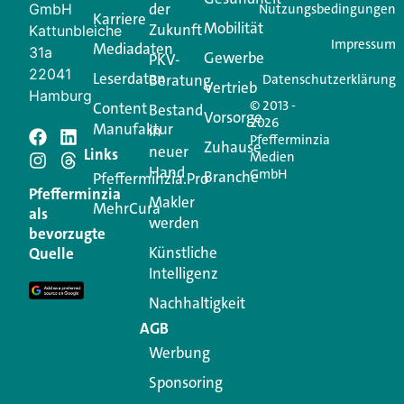
der
GmbH
Nutzungsbedingungen
Karriere
Mobilität
Zukunft
Jetzt anmelden
Kattunbleiche
Impressum
Mediadaten
31a
Gewerbe
PKV-
22041
Leserdaten
Beratung
Datenschutzerklärung
Vertrieb
Hamburg
© 2013 -
Content
Bestand
Vorsorge
2026
Manufaktur
in
Pfefferminzia
Schreiben Sie einen
Zuhause
neuer
Links
Medien
Hand
GmbH
Branche
Kommentar
Pfefferminzia.Pro
Pfefferminzia
Makler
MehrCura
als
werden
Ihre E-Mail-Adresse wird nicht veröffentlicht.
bevorzugte
Erforderliche Felder sind mit
*
markiert
Künstliche
Quelle
Intelligenz
Kommentar
*
Nachhaltigkeit
AGB
Werbung
Sponsoring