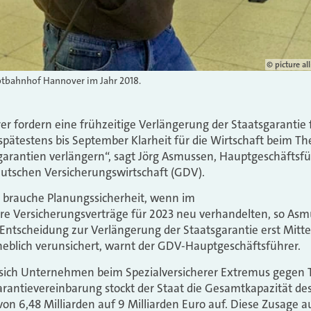
© picture al
tbahnhof Hannover im Jahr 2018.
r fordern eine frühzeitige Verlängerung der Staatsgarantie fü
ätestens bis September Klarheit für die Wirtschaft beim Th
garantien verlängern“, sagt Jörg Asmussen, Hauptgeschäftsfü
tschen Versicherungswirtschaft (GDV).
t brauche Planungssicherheit, wenn im
e Versicherungsverträge für 2023 neu verhandelten, so Asm
 Entscheidung zur Verlängerung der Staatsgarantie erst Mitt
heblich verunsichert, warnt der GDV-Hauptgeschäftsführer.
sich Unternehmen beim Spezialversicherer Extremus gegen Te
antievereinbarung stockt der Staat die Gesamtkapazität des
 von 6,48 Milliarden auf 9 Milliarden Euro auf. Diese Zusage 