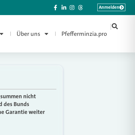
Anmelden
|
Über uns
Pfefferminzia.pro
ensummen nicht
nd des Bunds
ine Garantie weiter