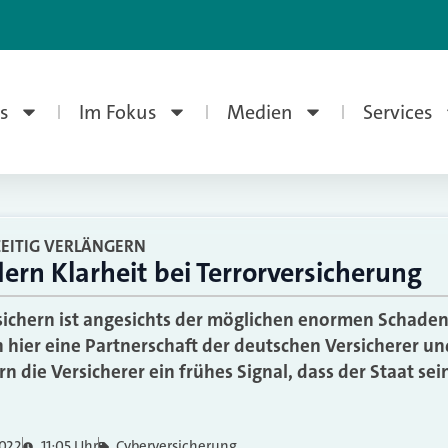
s
Im Fokus
Medien
Services
EITIG VERLÄNGERN
dern Klarheit bei Terrorversicherung
rsichern ist angesichts der möglichen enormen Schad
h hier eine Partnerschaft der deutschen Versicherer u
rn die Versicherer ein frühes Signal, dass der Staat se
2022
11:05 Uhr
Cyberversicherung