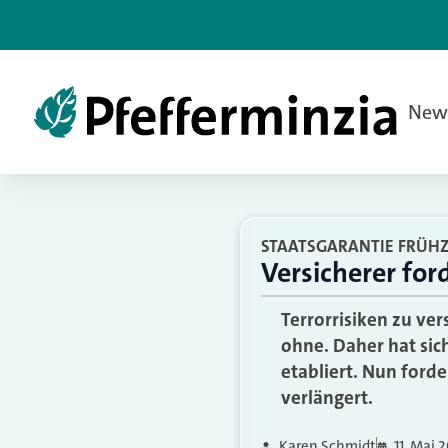
New
STAATSGARANTIE FRÜHZ
Versicherer for
Terrorrisiken zu ve
ohne. Daher hat sic
etabliert. Nun forde
verlängert.
Karen Schmidt
11. Mai 