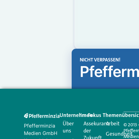
NICHT VERPASSEN!
Pfefferm
Unternehmen
Im Fokus
Themenübersic
Über
Assekuranz
Arbeit
© 2013 
Pfefferminzia
uns
der
Pfeffer
Medien GmbH
Gesundheit
Medie
Zukunft