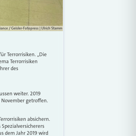
liance / Geisler-Fotopress | Ulrich Stamm
r Terrorrisiken. „Die
ema Terrorrisiken
hrer des
ussen weiter. 2019
e November getroffen.
rrorrisiken absichern.
 Spezialversicherers
aus dem Jahr 2019 wird