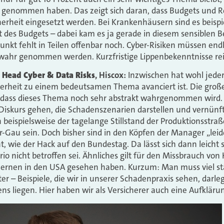
tz genommen haben. Das zeigt sich daran, dass Budgets und 
herheit eingesetzt werden. Bei Krankenhäusern sind es beispi
 des Budgets – dabei kam es ja gerade in diesem sensiblen Be
nkt fehlt in Teilen offenbar noch. Cyber-Risiken müssen endl
ahr genommen werden. Kurzfristige Lippenbekenntnisse reic
 Head Cyber & Data Risks
, Hiscox:
Inzwischen hat wohl jed
icherheit zu einem bedeutsamen Thema avanciert ist. Die gro
st, dass dieses Thema noch sehr abstrakt wahrgenommen wird
iskurs gehen, die Schadenszenarien darstellen und vernünft
beispielsweise der tagelange Stillstand der Produktionsstraß
r-Gau sein. Doch bisher sind in den Köpfen der Manager „leid
t, wie der Hack auf den Bundestag. Da lässt sich dann leicht
o nicht betroffen sei. Ähnliches gilt für den Missbrauch von 
ernen in den USA gesehen haben. Kurzum: Man muss viel stä
er – Beispiele, die wir in unserer Schadenpraxis sehen, darle
s liegen. Hier haben wir als Versicherer auch eine Aufklärun