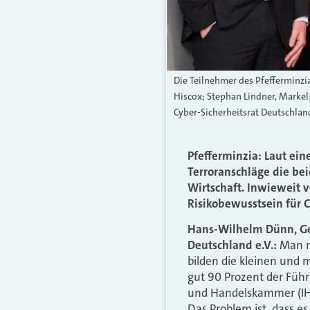
Die Teilnehmer des Pfefferminzi
Hiscox; Stephan Lindner, Markel;
Cyber-Sicherheitsrat Deutschland
Pfefferminzia: Laut ei
Terroranschläge die be
Wirtschaft. Inwieweit 
Risikobewusstsein für C
Hans-Wilhelm Dünn, Gen
Deutschland e.V.:
Man m
bilden die kleinen und
gut 90 Prozent der Führ
und Handelskammer (IHK)
Das Problem ist, dass es