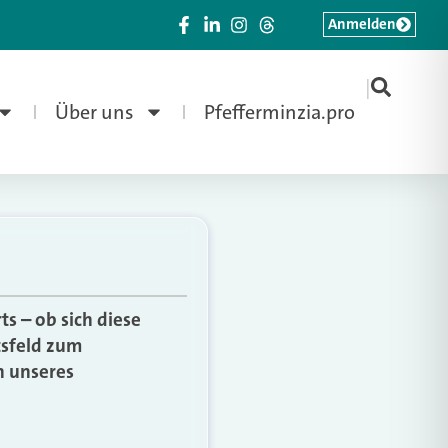
Anmelden
|
Über uns
Pfefferminzia.pro
s – ob sich diese
tsfeld zum
n unseres