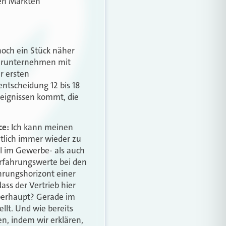
hen Märkten
noch ein Stück näher
hbarunternehmen mit
r ersten
ntscheidung 12 bis 18
reignissen kommt, die
ce:
Ich kann meinen
tlich immer wieder zu
hl im Gewerbe- als auch
Erfahrungswerte bei den
hrungshorizont einer
ss der Vertrieb hier
überhaupt? Gerade im
llt. Und wie bereits
n, indem wir erklären,