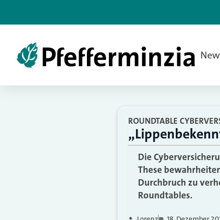
New
ROUNDTABLE CYBERVERS
„Lippenbekenntn
Die Cyberversicheru
These bewahrheiten
Durchbruch zu verhe
Roundtables.
Lorenz
18. Dezember 20