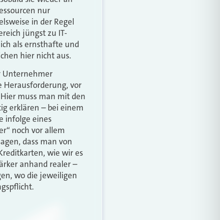
Ressourcen nur
elsweise in der Regel
reich jüngst zu IT-
ich als ernsthafte und
hen hier nicht aus.
er Unternehmer
ße Herausforderung, vor
. Hier muss man mit den
ig erklären – bei einem
e infolge eines
er“ noch vor allem
 sagen, dass man von
Kreditkarten, wie wir es
rker anhand realer –
gen, wo die jeweiligen
gspflicht.