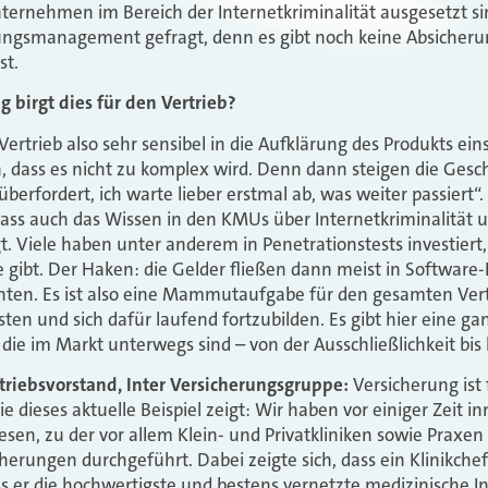
ernehmen im Bereich der Internetkriminalität ausgesetzt sind
ungsmanagement gefragt, denn es gibt noch keine Absicherun
st.
 birgt dies für den Vertrieb?
rtrieb also sehr sensibel in die Aufklärung des Produkts ei
, dass es nicht zu komplex wird. Denn dann steigen die Ges
überfordert, ich warte lieber erstmal ab, was weiter passiert“.
 dass auch das Wissen in den KMUs über Internetkriminalität 
t. Viele haben unter anderem in Penetrationstests investier
re gibt. Der Haken: die Gelder fließen dann meist in Software
en. Es ist also eine Mammutaufgabe für den gesamten Vertrie
sten und sich dafür laufend fortzubilden. Es gibt hier eine ga
, die im Markt unterwegs sind – von der Ausschließlichkeit bi
rtriebsvorstand, Inter Versicherungsgruppe:
Versicherung ist
wie dieses aktuelle Beispiel zeigt: Wir haben vor einiger Zeit i
esen, zu der vor allem Klein- und Privatkliniken sowie Praxe
erungen durchgeführt. Dabei zeigte sich, dass ein Klinikc
s er die hochwertigste und bestens vernetzte medizinische Inf