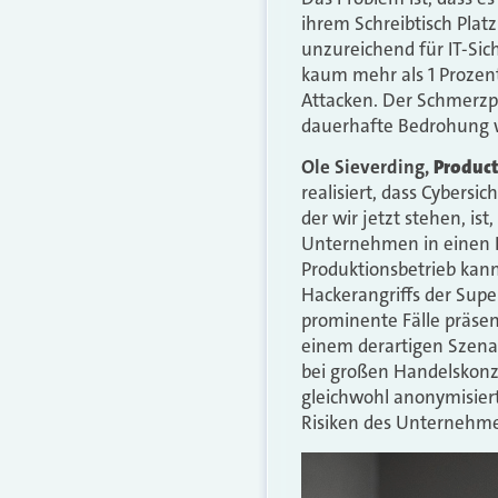
ihrem Schreibtisch Pla
unzureichend für IT-Sic
kaum mehr als 1 Prozent
Attacken. Der Schmerzpu
dauerhafte Bedrohung w
Ole Sieverding,
Product
realisiert, dass Cybers
der wir jetzt stehen, i
Unternehmen in einen D
Produktionsbetrieb kann 
Hackerangriffs der Supe
prominente Fälle präsen
einem derartigen Szenari
bei großen Handelskonz
gleichwohl anonymisiert
Risiken des Unternehmen