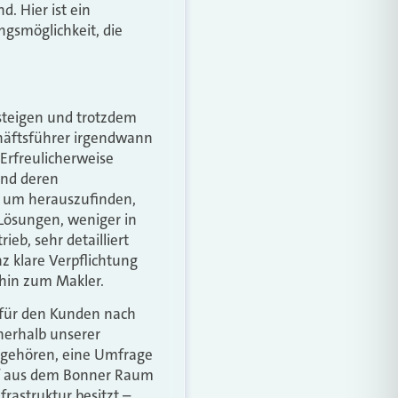
. Hier ist ein
gsmöglichkeit, die
nsteigen und trotzdem
chäftsführer irgendwann
 Erfreulicherweise
und deren
t, um herauszufinden,
-Lösungen, weniger in
b, sehr detailliert
nz klare Verpflichtung
s hin zum Makler.
 für den Kunden nach
nnerhalb unserer
n gehören, eine Umfrage
hef aus dem Bonner Raum
rastruktur besitzt –