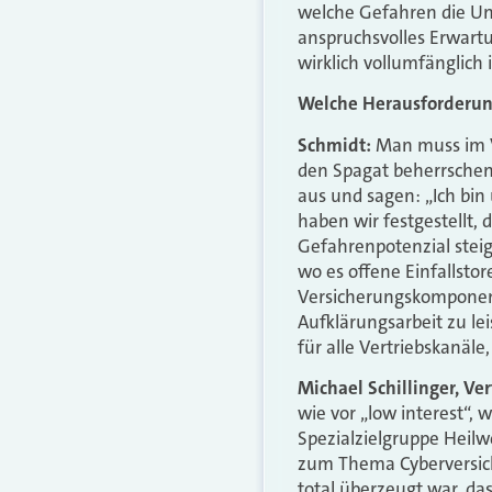
welche Gefahren die Unt
anspruchsvolles Erwart
wirklich vollumfänglich i
Welche Herausforderung
Schmidt:
Man muss im Ve
den Spagat beherrschen
aus und sagen: „Ich bin 
haben wir festgestellt,
Gefahrenpotenzial steig
wo es offene Einfallsto
Versicherungskomponent
Aufklärungsarbeit zu lei
für alle Vertriebskanäle
Michael Schillinger, Ve
wie vor „low interest“, 
Spezialzielgruppe Heilw
zum Thema Cyberversich
total überzeugt war, das