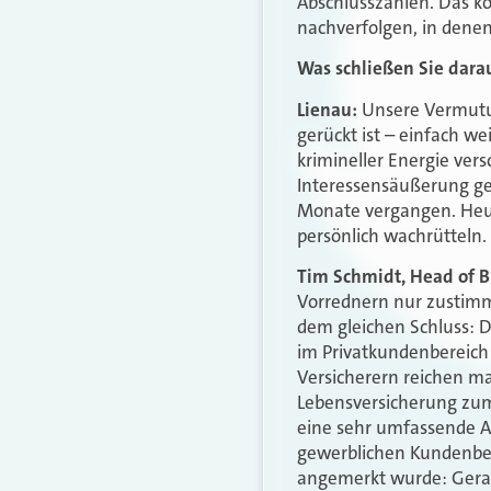
Abschlusszahlen. Das k
nachverfolgen, in denen 
Was schließen Sie dara
Lienau:
Unsere Vermutung
gerückt ist – einfach 
krimineller Energie vers
Interessensäußerung ge
Monate vergangen. Heut
persönlich wachrütteln.
Tim Schmidt, Head of 
Vorrednern nur zustimm
dem gleichen Schluss: Di
im Privatkundenbereich
Versicherern reichen m
Lebensversicherung zum 
eine sehr umfassende A
gewerblichen Kundenbere
angemerkt wurde: Gerad