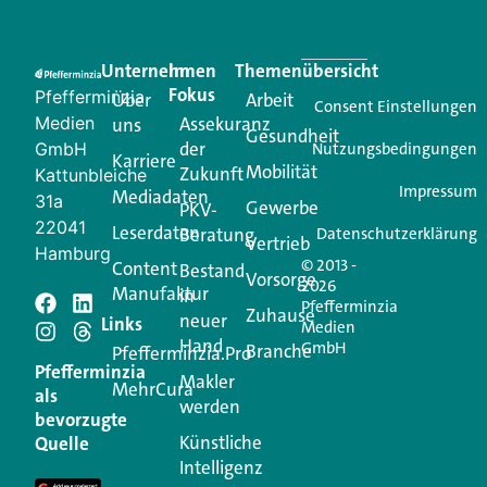
Eine Plattform, die liefert: aktuelle Informationen,
praktische Services und einen einzigartigen Content-
Unternehmen
Im
Themenübersicht
Creator für Ihre Kundenkommunikation. Alles, was
Fokus
Pfefferminzia
Über
Arbeit
Ihren Vertriebsalltag leichter macht. Mit nur einem
Consent Einstellungen
Medien
Assekuranz
uns
Login.
Gesundheit
der
GmbH
Nutzungsbedingungen
Karriere
Mobilität
Zukunft
Jetzt anmelden
Kattunbleiche
Impressum
Mediadaten
31a
Gewerbe
PKV-
22041
Leserdaten
Beratung
Datenschutzerklärung
Vertrieb
Hamburg
© 2013 -
Content
Bestand
Vorsorge
2026
Manufaktur
in
Pfefferminzia
Schreiben Sie einen
Zuhause
neuer
Links
Medien
Hand
GmbH
Branche
Kommentar
Pfefferminzia.Pro
Pfefferminzia
Makler
MehrCura
als
werden
Ihre E-Mail-Adresse wird nicht veröffentlicht.
bevorzugte
Erforderliche Felder sind mit
*
markiert
Künstliche
Quelle
Intelligenz
Kommentar
*