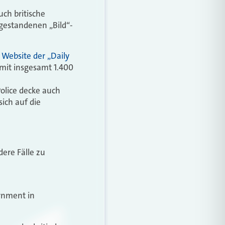
ch britische
 gestandenen „Bild“-
r
Website der „Daily
 mit insgesamt 1.400
olice decke auch
ich auf die
dere Fälle zu
ernment in