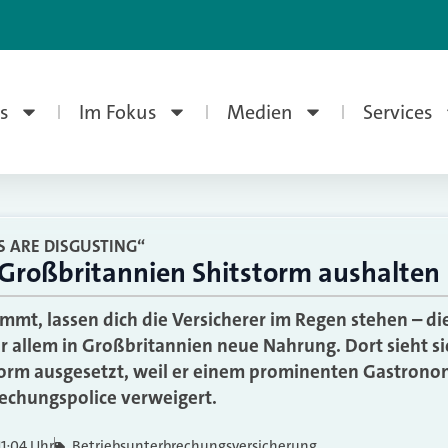
s
Im Fokus
Medien
Services
 ARE DISGUSTING“
 Großbritannien Shitstorm aushalten
mt, lassen dich die Versicherer im Regen stehen – die
 allem in Großbritannien neue Nahrung. Dort sieht si
torm ausgesetzt, weil er einem prominenten Gastrono
echungspolice verweigert.
11:04 Uhr
Betriebsunterbrechungsversicherung