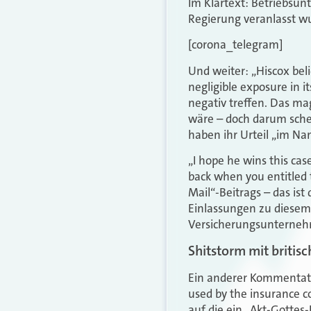
Im Klartext: Betriebsun
Regierung veranlasst wu
[corona_telegram]
Und weiter: „Hiscox beli
negligible exposure in it
negativ treffen. Das mag
wäre – doch darum scher
haben ihr Urteil „im Na
„I hope he wins this cas
back when you entitled
Mail“-Beitrags – das is
Einlassungen zu diesem
Versicherungsunternehm
Shitstorm mit briti
Ein anderer Kommentator
used by the insurance c
auf die ein „Akt-Gottes-