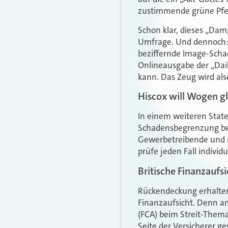
zustimmende grüne Pfeil
Schon klar, dieses „Dam
Umfrage. Und dennoch: D
beziffernde Image-Schade
Onlineausgabe der „Dail
kann. Das Zeug wird als
Hiscox will Wogen g
In einem weiteren State
Schadensbegrenzung bem
Gewerbetreibende und m
prüfe jeden Fall indivi
Britische Finanzaufsi
Rückendeckung erhalten 
Finanzaufsicht. Denn and
(FCA) beim Streit-Thema
Seite der Versicherer ge