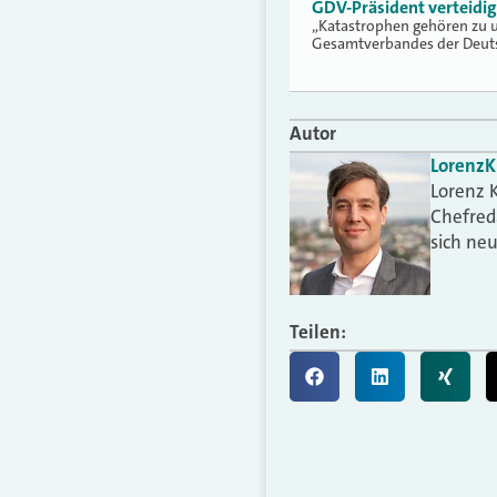
GDV-Präsident verteidi
„Katastrophen gehören zu u
Gesamtverbandes der Deuts
Autor
Lorenz
K
Lorenz K
Chefred
sich ne
Teilen: