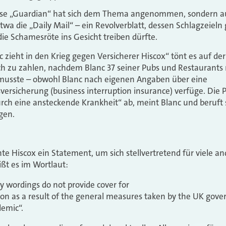
iöse „Guardian“ hat sich dem Thema angenommen, sondern au
wa die „Daily Mail“ – ein Revolverblatt, dessen Schlagzeieln
ie Schamesröte ins Gesicht treiben dürfte.
zieht in den Krieg gegen Versicherer Hiscox“ tönt es auf de
ich zu zahlen, nachdem Blanc 37 seiner Pubs und Restaurants
 musste – obwohl Blanc nach eigenen Angaben über eine
ersicherung (business interruption insurance) verfüge. Die P
rch eine ansteckende Krankheit“ ab, meint Blanc und beruft s
gen.
chte Hiscox ein Statement, um sich stellvertretend für viele an
ißt es im Wortlaut:
cy wordings do not provide cover for
ion as a result of the general measures taken by the UK gov
demic“.