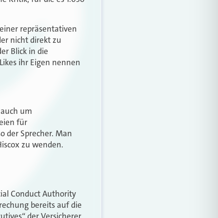
 einer repräsentativen
r nicht direkt zu
r Blick in die
Likes ihr Eigen nennen
n auch um
eien für
o der Sprecher. Man
 Hiscox zu wenden.
cial Conduct Authority
rechung bereits auf die
utives“ der Versicherer