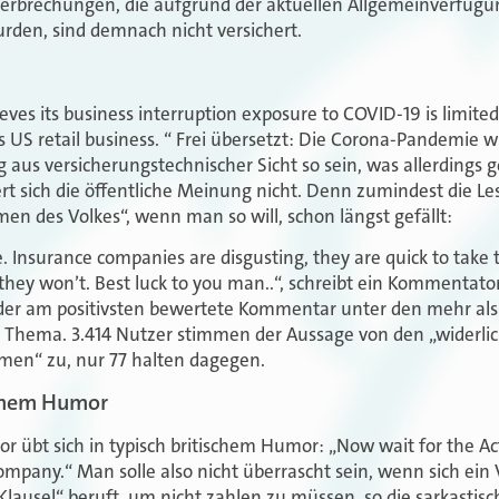
terbrechungen, die aufgrund der aktuellen Allgemeinverfügu
rden, sind demnach nicht versichert.
eves its business interruption exposure to COVID-19 is limited
s US retail business.
“ Frei übersetzt: Die Corona-Pandemie 
 aus versicherungstechnischer Sicht so sein, was allerdings g
t sich die öffentliche Meinung nicht. Denn zumindest die Le
men des Volkes“, wenn man so will, schon längst gefällt:
e. Insurance companies are disgusting, they are quick to take
 they won’t.
Best luck to you man..“, schreibt ein Kommentato
t der am positivsten bewertete Kommentar unter den mehr als 
 Thema. 3.414 Nutzer stimmen der Aussage von den „widerli
en“ zu, nur 77 halten dagegen.
schem Humor
 übt sich in typisch britischem Humor: „
Now wait for the Ac
ompany.“ Man solle also nicht überrascht sein, wenn sich ein
Klausel“ beruft, um nicht zahlen zu müssen, so die sarkastische