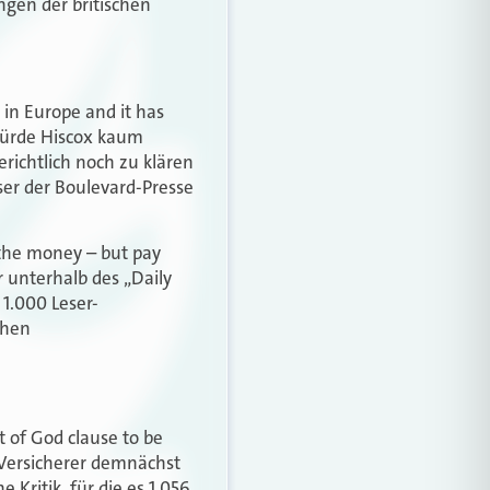
ngen der britischen
 in Europe and it has
würde Hiscox kaum
erichtlich noch zu klären
ser der Boulevard-Presse
 the money – but pay
r unterhalb des „Daily
1.000 Leser-
chen
t of God clause to be
 Versicherer demnächst
 Kritik, für die es 1.056