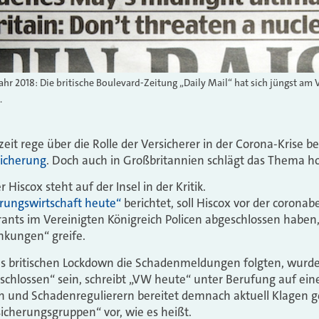
m Jahr 2018: Die britische Boulevard-Zeitung „Daily Mail“ hat sich jüngst am
.
eit rege über die Rolle der Versicherer in der Corona-Krise be
sicherung
. Doch auch in Großbritannien schlägt das Thema h
 Hiscox steht auf der Insel in der Kritik.
erungswirtschaft heute“
berichtet, soll Hiscox vor der corona
nts im Vereinigten Königreich Policen abgeschlossen haben, 
nkungen“ greife.
 des britischen Lockdown die Schadenmeldungen folgten, wurde
chlossen“ sein, schreibt „VW heute“ unter Berufung auf ein
n und Schadenregulierern bereitet demnach aktuell Klagen g
sicherungsgruppen“ vor, wie es heißt.