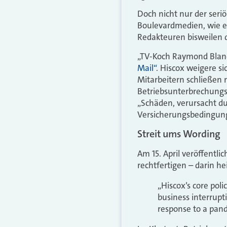
Doch nicht nur der ser
Boulevardmedien, wie et
Redakteuren bisweilen d
„TV-Koch Raymond Blanc 
Mail“
. Hiscox weigere s
Mitarbeitern schließen
Betriebsunterbrechungsv
„Schäden, verursacht du
Versicherungsbedingun
Streit ums Wording
Am 15.
April veröffentli
rechtfertigen – darin he
„Hiscox’s core poli
business interrupt
response to a pan