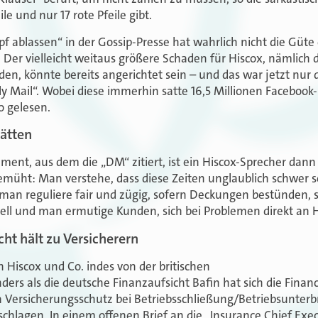
e und nur 17 rote Pfeile gibt.
pf ablassen
“
in der Gossip-Presse hat wahrlich nicht die Güte
er vielleicht weitaus größere Schaden für Hiscox, nämlich de
n, könnte bereits angerichtet sein – und das war jetzt nur de
y Mail“. Wobei diese immerhin satte 16,5 Millionen Facebook-
o gelesen.
lätten
ment, aus dem die „DM“ zitiert, ist ein Hiscox-Sprecher dan
üht: Man verstehe, dass diese Zeiten unglaublich schwer s
an reguliere fair und zügig, sofern Deckungen bestünden, s
duell und man ermutige Kunden, sich bei Problemen direkt an
cht hält zu Versicherern
Hiscox und Co. indes von der britischen
ers als die deutsche Finanzaufsicht Bafin hat sich die Finan
 Versicherungsschutz bei Betriebsschließung/Betriebsunterb
schlagen. In einem offenen Brief an die „Insurance Chief Exec