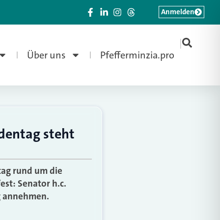
Anmelden
|
Über uns
Pfefferminzia.pro
dentag steht
tag rund um die
st: Senator h.c.
ng annehmen.