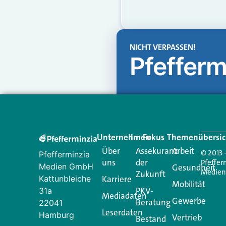
NICHT VERPASSEN!
Pfefferm
Unternehmen
Im Fokus
Themenübersic
Über
Assekuranz
Arbeit
© 2013 
Pfefferminzia
uns
der
Pfeffer
Medien GmbH
Gesundheit
Medie
Zukunft
Kattunbleiche
Karriere
Mobilität
PKV-
31a
Mediadaten
Gewerbe
Beratung
22041
Leserdaten
Hamburg
Vertrieb
Bestand