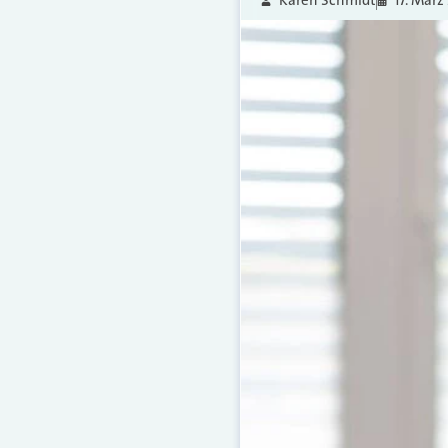
Karen Schmidt
17. März