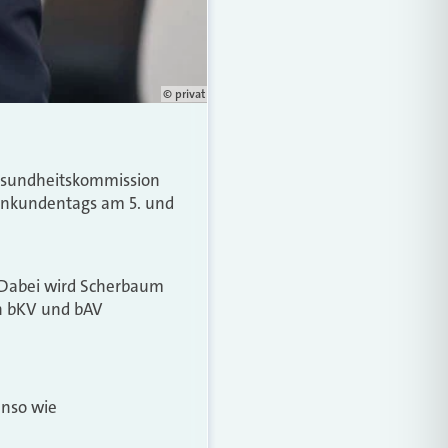
© privat
Gesundheitskommission
menkundentags am 5. und
. Dabei wird Scherbaum
n bKV und bAV
enso wie