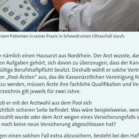
inem Patienten in seiner Praxis in Schwedt einen Ultraschall durch.
e nämlich einen Hausarzt aus Nordrhein. Der Arzt wusste, das
en Aufgaben gehört, sich davon zu überzeugen, dass der Kand
ültige Berufshaftpflicht besitzt. Deshalb wählt er solche Ver
von „Pool-Ärzten“ aus, das die Kassenärztlichen Vereinigung 
 werden, müssen Ärzte ihre fachliche Qualifikation und Ve
eichnis gilt jeweils für zwei Jahre.
 ob er mit der Arztwahl aus dem Pool sich
echtlich sicheren Seite befindet. Was wäre beispielsweise, we
bezahlt wurde oder dem Arzt wegen eines Versicherungsfalls 
 noch keine neue Versicherung abgeschlossen hat?
gen einen solchen Fall extra abzusichern, besteht bei den Haf