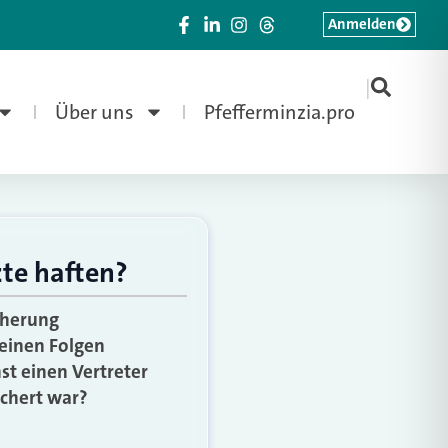
Anmelden
|
Über uns
Pfefferminzia.pro
zte haften?
icherung
seinen Folgen
st einen Vertreter
ichert war?