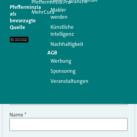
GmbH
Branche
Kommentar
Pfefferminzia.Pro
Pfefferminzia
Makler
MehrCura
als
werden
Ihre E-Mail-Adresse wird nicht veröffentlicht.
bevorzugte
Erforderliche Felder sind mit
*
markiert
Künstliche
Quelle
Intelligenz
Kommentar
*
Nachhaltigkeit
AGB
Werbung
Sponsoring
Veranstaltungen
Name
*