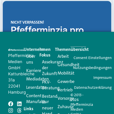
NICHT VERPASSEN!
Pfefferminzia.pro
Eine Plattform, die liefert: aktuelle Informationen,
praktische Services und einen einzigartigen Content-
Unternehmen
Im
Themenübersicht
Creator für Ihre Kundenkommunikation. Alles, was
Fokus
Pfefferminzia
Über
Arbeit
Ihren Vertriebsalltag leichter macht. Mit nur einem
Consent Einstellungen
Medien
Assekuranz
uns
Login.
Gesundheit
der
GmbH
Nutzungsbedingungen
Karriere
Mobilität
Zukunft
Jetzt anmelden
Kattunbleiche
Impressum
Mediadaten
31a
Gewerbe
PKV-
22041
Leserdaten
Beratung
Datenschutzerklärung
Vertrieb
Hamburg
© 2013 -
Content
Bestand
Vorsorge
2026
Manufaktur
in
Pfefferminzia
Schreiben Sie einen
Zuhause
neuer
Links
Medien
Hand