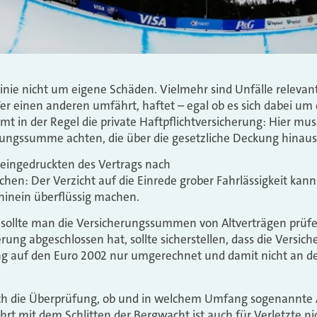
 Linie nicht um eigene Schäden. Vielmehr sind Unfälle releva
 Wer einen anderen umfährt, haftet – egal ob es sich dabei um
mt in der Regel die private Haftpflichtversicherung: Hier mu
ngssumme achten, die über die gesetzliche Deckung hinaus
Kleingedruckten des Vertrags nach
chen: Der Verzicht auf die Einrede grober Fahrlässigkeit kann
hinein überflüssig machen.
 sollte man die Versicherungssummen von Altverträgen prüfe
erung abgeschlossen hat, sollte sicherstellen, dass die Vers
ng auf den Euro 2002 nur umgerechnet und damit nicht an de
uch die Überprüfung, ob und in welchem Umfang sogenannte 
ahrt mit dem Schlitten der Bergwacht ist auch für Verletzte ni