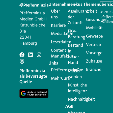
Unternehmen
Im Fokus
Themenübersic
Über
Assekuranz
Arbeit
© 2013 
Pfefferminzia
uns
der
Pfeffer
Medien GmbH
Gesundheit
Medie
Zukunft
Kattunbleiche
Karriere
Mobilität
PKV-
31a
Mediadaten
Gewerbe
Beratung
22041
Leserdaten
Hamburg
Vertrieb
Bestand
Content
in
Vorsorge
Manufaktur
Schreiben Si
neuer
Zuhause
Hand
Links
Branche
Pfefferminzia.Pro
Ihre E-Mail-Adresse wird n
Pfefferminzia
Makler
als bevorzugte
werden
MehrCura
Kommentar
*
Quelle
Künstliche
Intelligenz
Nachhaltigkeit
AGB