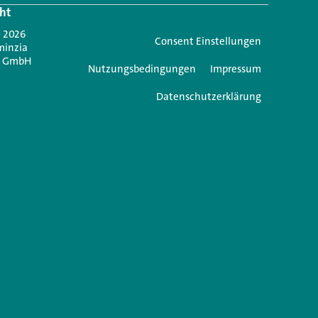
ht
Jetzt anmelden
- 2026
Consent Einstellungen
minzia
n GmbH
Nutzungsbedingungen
Impressum
Datenschutzerklärung
e einen Kommentar
icht veröffentlicht.
Erforderliche Felder sind mit
*
markiert