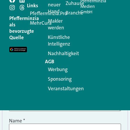
Pfefferminzia
Schreiben Sie einen
Zuhause
neuer
Links
Medien
Hand
GmbH
Branche
Kommentar
Pfefferminzia.Pro
Pfefferminzia
Makler
MehrCura
als
werden
Ihre E-Mail-Adresse wird nicht veröffentlicht.
bevorzugte
Erforderliche Felder sind mit
*
markiert
Künstliche
Quelle
Intelligenz
Kommentar
*
Nachhaltigkeit
AGB
Werbung
Sponsoring
Veranstaltungen
Name
*