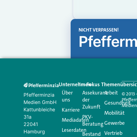
NICHT VERPASSEN!
Pfefferm
Unternehmen
Im Fokus
Themenübersic
Über
Assekuranz
Arbeit
© 2013 
Pfefferminzia
uns
der
Pfeffer
Medien GmbH
Gesundheit
Medie
Zukunft
Kattunbleiche
Karriere
Mobilität
PKV-
31a
Mediadaten
Gewerbe
Beratung
22041
Leserdaten
Hamburg
Vertrieb
Bestand