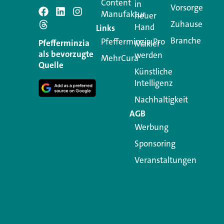
Content
in
Vorsorge
Manufaktur
Schreiben Si
neuer
Zuhause
Hand
Links
Branche
Pfefferminzia.Pro
Ihre E-Mail-Adresse wird n
Pfefferminzia
Makler
als bevorzugte
werden
MehrCura
Kommentar
*
Quelle
Künstliche
Intelligenz
Nachhaltigkeit
AGB
Werbung
Sponsoring
Veranstaltungen
Name
*