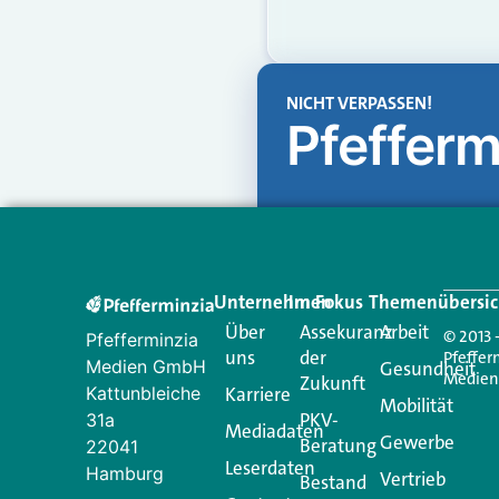
NICHT VERPASSEN!
Pfefferm
Unternehmen
Im Fokus
Themenübersic
Über
Assekuranz
Arbeit
© 2013 
Pfefferminzia
uns
der
Pfeffer
Medien GmbH
Gesundheit
Medie
Zukunft
Kattunbleiche
Karriere
Mobilität
PKV-
31a
Mediadaten
Gewerbe
Beratung
22041
Leserdaten
Hamburg
Vertrieb
Bestand