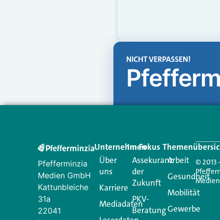
NICHT VERPASSEN!
Pfefferm
Unternehmen
Im Fokus
Themenübersic
Über
Assekuranz
Arbeit
© 2013 
Pfefferminzia
uns
der
Pfeffer
Medien GmbH
Gesundheit
Medie
Zukunft
Kattunbleiche
Karriere
Mobilität
PKV-
31a
Mediadaten
Gewerbe
Beratung
22041
Leserdaten