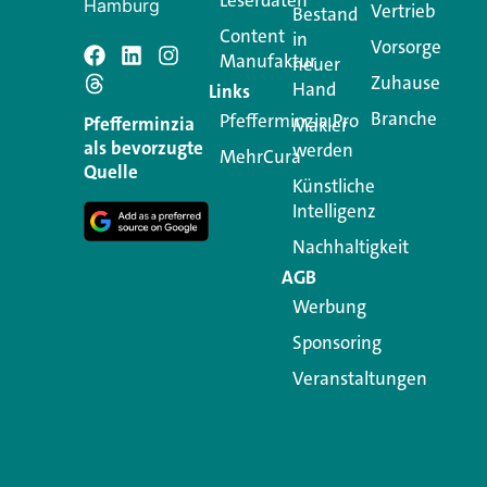
Hamburg
Vertrieb
Bestand
Content
in
Vorsorge
Manufaktur
Schreiben Si
neuer
Zuhause
Hand
Links
Branche
Pfefferminzia.Pro
Ihre E-Mail-Adresse wird n
Pfefferminzia
Makler
als bevorzugte
werden
MehrCura
Kommentar
*
Quelle
Künstliche
Intelligenz
Nachhaltigkeit
AGB
Werbung
Sponsoring
Veranstaltungen
Name
*