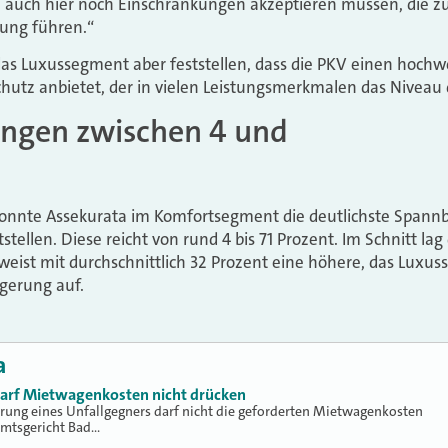
 auch hier noch Einschränkungen akzeptieren müssen, die z
tung führen.“
 das Luxussegment aber feststellen, dass die PKV einen hochw
utz anbietet, der in vielen Leistungsmerkmalen das Niveau 
ungen zwischen 4 und
konnte Assekurata im Komfortsegment die deutlichste Spannb
tellen. Diese reicht von rund 4 bis 71 Prozent. Im Schnitt lag 
eist mit durchschnittlich 32 Prozent eine höhere, das Luxu
igerung auf.
a
 darf Mietwagenkosten nicht drücken
erung eines Unfallgegners darf nicht die geforderten Mietwagenkosten
Amtsgericht Bad…