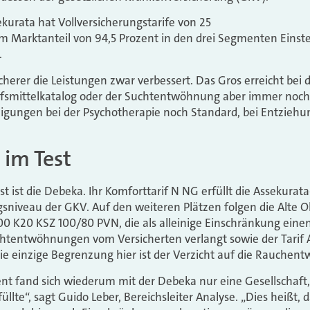
kurata hat Vollversicherungstarife von 25
m Marktanteil von 94,5 Prozent in den drei Segmenten Einste
.
herer die Leistungen zwar verbessert. Das Gros erreicht bei
lfsmittelkatalog oder der Suchtentwöhnung aber immer noch 
iligungen bei der Psychotherapie noch Standard, bei Entzie
 im Test
st ist die Debeka. Ihr Komforttarif N NG erfüllt die Assekurat
sniveau der GKV. Auf den weiteren Plätzen folgen die Alte O
0 K20 KSZ 100/80 PVN, die als alleinige Einschränkung eine
chtentwöhnungen vom Versicherten verlangt sowie der Tarif
e einzige Begrenzung hier ist der Verzicht auf die Rauchen
nt fand sich wiederum mit der Debeka nur eine Gesellschaft,
llte“, sagt Guido Leber, Bereichsleiter Analyse. „Dies heißt, 