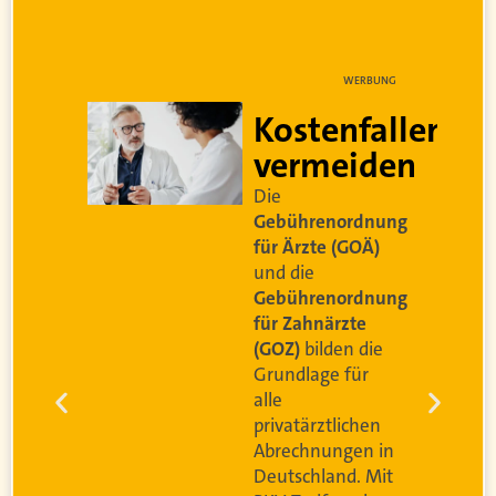
NG
WERBUNG
Kostenfallen
vermeiden
t
Die
Gebührenordnung
für Ärzte (GOÄ)
und die
Gebührenordnung
e
für Zahnärzte
(GOZ)
bilden die
n
Grundlage für
r
alle
g
privatärztlichen
Abrechnungen in
Deutschland. Mit