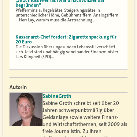
„Arzt muss Mehraufwand nachvollziehbar
begründen“
Pfefferminzia: Regelsätze, Steigerungssätze in
unterschiedlicher Höhe, Gebührenziffern, Analogziffern
– Herr Lay, warum muss die Arztrechnung…
Kassenarzt-Chef fordert: Zigarettenpackung für
20 Euro
Die Diskussion über ungesunden Lebensstil verschärft
sich. Jetzt sind unabhängig voneinander Finanzminister
Lars Klingbeil (SPD)…
Autorin
Sabine
Groth
Sabine Groth schreibt seit über 20
Jahren schwerpunktmäßig über
Geldanlage sowie weitere Finanz-
und Wirtschaftsthemen, seit 2009 als
freie Journalistin. Zu ihren