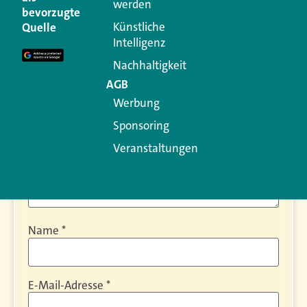
werden
bevorzugte
Ihre E-Mail-Adresse wird nicht veröffentlicht.
Künstliche
Quelle
Erforderliche Felder sind mit
*
markiert
Intelligenz
Kommentar
*
Nachhaltigkeit
AGB
Werbung
Sponsoring
Veranstaltungen
Name
*
E-Mail-Adresse
*