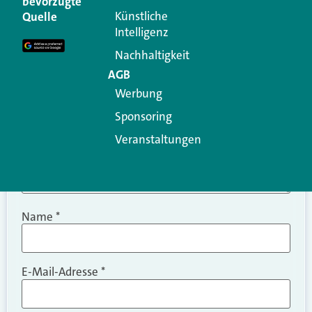
bevorzugte
Erforderliche Felder sind mit
*
markiert
Künstliche
Quelle
Intelligenz
Kommentar
*
Nachhaltigkeit
AGB
Werbung
Sponsoring
Veranstaltungen
Name
*
E-Mail-Adresse
*