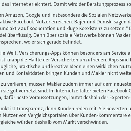
das Internet erleichtert. Damit wird der Beratungsprozess so
n Amazon, Google und insbesondere die Sozialen Netzwerke
n aktive Facebook-Nutzer erreichen. Bajer und Demski sagen d
g und aktiv auf Kooperation und kluge Koexistenz zu setzen.“
el überflüssig. Denn über soziale Netzwerke können Makle
nsprechen, wo er sich gerade befindet.
obile Welt: Versicherungs-Apps können besonders am Service 
ist knapp die Hälfte der Versicherten unzufrieden. Apps sind 
ugliche, praktische und kreative Ideen einen wirklichen Nutz
en und Kontaktdaten bringen Kunden und Makler nicht weite
 zu verlieren, müssen Makler zudem immer auf dem neueste
n sie gut vernetzt sind. Im Internetzeitalter bieten Faceboo
n, dafür beste Voraussetzungen, lautet deshalb der Experten-
 Punkt ist Transparenz, denn Kunden reden mit. Sie bewerten
n Nutzer von Vergleichsportalen über Kunden-Kommentare ei
rgleiche würden deshalb vom Markt verschwinden.