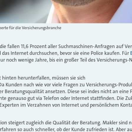
erte für die Versicherungsbranche
udie fallen 11,6 Prozent aller Suchmaschinen-Anfragen auf Ver
 das Internet durchsuchen, bevor sie eine Police kaufen. Für
 nur noch wenige Jahre, bis ein großer Teil des Versicherung
t hinten herunterfallen, müssen sie sich
 Da Kunden nach wie vor viele Fragen zu Versicherungs-Produ
r Beratungsqualität ansetzen. Diese sei indes nicht an eine 
e genauso gut via Telefon oder Internet stattfinden. Die Z
-Experten im Verzahnen von Internet und persönlichem Konta
on steigert zugleich die Qualität der Beratung. Makler sind n
 erfahren so auch schneller, ob der Kunde zufrieden ist. Aber