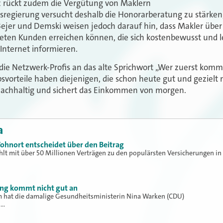
 rückt zudem die Vergütung von Maklern
esregierung versucht deshalb die Honorarberatung zu stärke
 Bejer und Demski weisen jedoch darauf hin, dass Makler übe
eten Kunden erreichen können, die sich kostenbewusst und le
Internet informieren.
 die Netzwerk-Profis an das alte Sprichwort „Wer zuerst komm
vorteile haben diejenigen, die schon heute gut und gezielt 
 nachhaltig und sichert das Einkommen von morgen.
a
ohnort entscheidet über den Beitrag
hlt mit über 50 Millionen Verträgen zu den populärsten Versicherungen in
ung kommt nicht gut an
hat die damalige Gesundheitsministerin Nina Warken (CDU)
h…