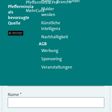
Hand
GmbH
Branche
Kommentar
Pfefferminzia.Pro
Pfefferminzia
Makler
MehrCura
als
werden
Ihre E-Mail-Adresse wird nicht veröffentlicht.
bevorzugte
Erforderliche Felder sind mit
*
markiert
Künstliche
Quelle
Intelligenz
Kommentar
*
Nachhaltigkeit
AGB
Werbung
Sponsoring
Veranstaltungen
Name
*