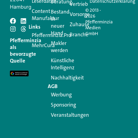
Leserdaten
Beratung
Datenschutzerklärung
Vertrieb
Hamburg
© 2013 -
Content
Bestand
Vorsorge
2026
Manufaktur
in
Pfefferminzia
Schreiben Sie einen
Zuhause
neuer
Links
Medien
Hand
GmbH
Branche
Kommentar
Pfefferminzia.Pro
Pfefferminzia
Makler
MehrCura
als
werden
Ihre E-Mail-Adresse wird nicht veröffentlicht.
bevorzugte
Erforderliche Felder sind mit
*
markiert
Künstliche
Quelle
Intelligenz
Kommentar
*
Nachhaltigkeit
AGB
Werbung
Sponsoring
Veranstaltungen