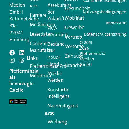
Consent Einstellungen
Medien
Assekuranz
uns
Login.
Gesundheit
der
GmbH
Nutzungsbedingungen
Karriere
Mobilität
Zukunft
Jetzt anmelden
Kattunbleiche
Impressum
Mediadaten
31a
Gewerbe
PKV-
22041
Leserdaten
Beratung
Datenschutzerklärung
Vertrieb
Hamburg
© 2013 -
Content
Bestand
Vorsorge
2026
Manufaktur
in
Pfefferminzia
Schreiben Sie einen
Zuhause
neuer
Links
Medien
Hand
GmbH
Branche
Kommentar
Pfefferminzia.Pro
Pfefferminzia
Makler
MehrCura
als
werden
Ihre E-Mail-Adresse wird nicht veröffentlicht.
bevorzugte
Erforderliche Felder sind mit
*
markiert
Künstliche
Quelle
Intelligenz
Kommentar
*
Nachhaltigkeit
AGB
Werbung