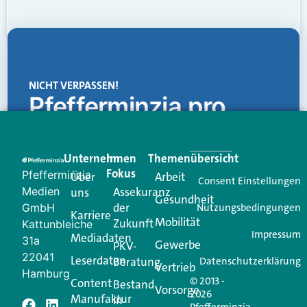
NICHT VERPASSEN!
Pfefferminzia.pro
Eine Plattform, die liefert: aktuelle Informationen,
praktische Services und einen einzigartigen Content-
Unternehmen
Im
Themenübersicht
Creator für Ihre Kundenkommunikation. Alles, was
Fokus
Pfefferminzia
Über
Arbeit
Ihren Vertriebsalltag leichter macht. Mit nur einem
Consent Einstellungen
Medien
Assekuranz
uns
Login.
Gesundheit
der
GmbH
Nutzungsbedingungen
Karriere
Mobilität
Zukunft
Jetzt anmelden
Kattunbleiche
Impressum
Mediadaten
31a
Gewerbe
PKV-
22041
Leserdaten
Beratung
Datenschutzerklärung
Vertrieb
Hamburg
© 2013 -
Content
Bestand
Vorsorge
2026
Manufaktur
in