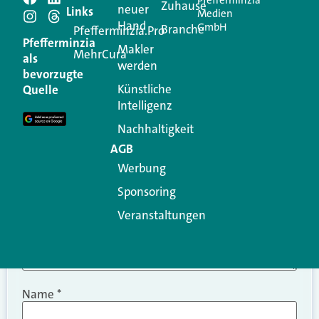
Pfefferminzia
Schreiben Sie einen
Zuhause
neuer
Links
Medien
Hand
GmbH
Branche
Kommentar
Pfefferminzia.Pro
Pfefferminzia
Makler
MehrCura
als
werden
Ihre E-Mail-Adresse wird nicht veröffentlicht.
bevorzugte
Erforderliche Felder sind mit
*
markiert
Künstliche
Quelle
Intelligenz
Kommentar
*
Nachhaltigkeit
AGB
Werbung
Sponsoring
Veranstaltungen
Name
*