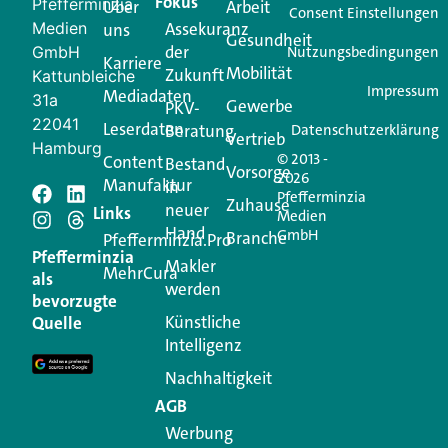
Fokus
Pfefferminzia
Über
Arbeit
Ihren Vertriebsalltag leichter macht. Mit nur einem
Consent Einstellungen
Medien
Assekuranz
uns
Login.
Gesundheit
der
GmbH
Nutzungsbedingungen
Karriere
Mobilität
Zukunft
Jetzt anmelden
Kattunbleiche
Impressum
Mediadaten
31a
Gewerbe
PKV-
22041
Leserdaten
Beratung
Datenschutzerklärung
Vertrieb
Hamburg
© 2013 -
Content
Bestand
Vorsorge
2026
Manufaktur
in
Pfefferminzia
Schreiben Sie einen
Zuhause
neuer
Links
Medien
Hand
GmbH
Branche
Kommentar
Pfefferminzia.Pro
Pfefferminzia
Makler
MehrCura
als
werden
Ihre E-Mail-Adresse wird nicht veröffentlicht.
bevorzugte
Erforderliche Felder sind mit
*
markiert
Künstliche
Quelle
Intelligenz
Kommentar
*
Nachhaltigkeit
AGB
Werbung