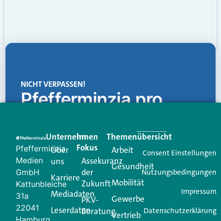
NICHT VERPASSEN!
Pfefferminzia.pro
Eine Plattform, die liefert: aktuelle Informationen,
praktische Services und einen einzigartigen Content-
Unternehmen
Im
Themenübersicht
Creator für Ihre Kundenkommunikation. Alles, was
Fokus
Pfefferminzia
Über
Arbeit
Ihren Vertriebsalltag leichter macht. Mit nur einem
Consent Einstellungen
Medien
Assekuranz
uns
Login.
Gesundheit
der
GmbH
Nutzungsbedingungen
Karriere
Mobilität
Zukunft
Jetzt anmelden
Kattunbleiche
Impressum
Mediadaten
31a
Gewerbe
PKV-
22041
Leserdaten
Beratung
Datenschutzerklärung
Vertrieb
Hamburg