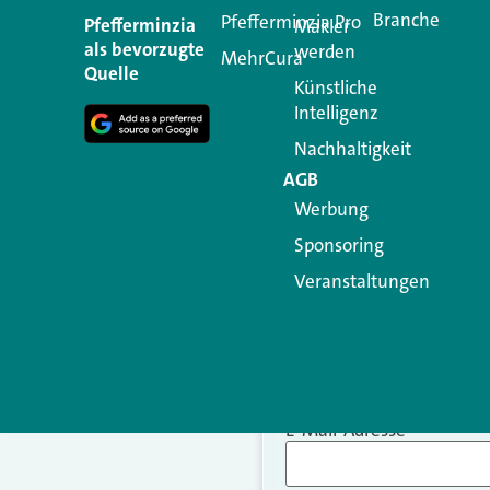
Branche
Pfefferminzia.Pro
Ihre E-Mail-Adresse wird n
Pfefferminzia
Makler
als bevorzugte
werden
MehrCura
Kommentar
*
Quelle
Künstliche
Intelligenz
Nachhaltigkeit
AGB
Werbung
Sponsoring
Veranstaltungen
Name
*
E-Mail-Adresse
*