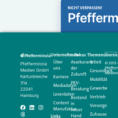
NICHT VERPASSEN!
Pfefferm
Unternehmen
Im Fokus
Themenübersic
Über
Assekuranz
Arbeit
© 2013 
Pfefferminzia
uns
der
Pfeffer
Medien GmbH
Gesundheit
Medie
Zukunft
Kattunbleiche
Karriere
Mobilität
PKV-
31a
Mediadaten
Gewerbe
Beratung
22041
Leserdaten
Hamburg
Vertrieb
Bestand
Content
in
Vorsorge
Manufaktur
Schreiben Si
neuer
Zuhause
Hand
Links