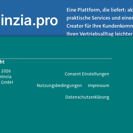
Eine Plattform, die liefert: 
inzia.pro
praktische Services und eine
Creator für Ihre Kundenkomm
Ihren Vertriebsalltag leicht
Login.
ht
Jetzt anmelden
- 2026
Consent Einstellungen
minzia
n GmbH
Nutzungsbedingungen
Impressum
Datenschutzerklärung
e einen Kommentar