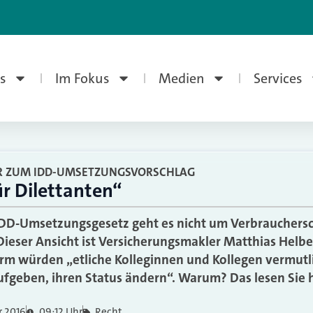
s
Im Fokus
Medien
Services
R ZUM IDD-UMSETZUNGSVORSCHLAG
ür Dilettanten“
DD-Umsetzungsgesetz geht es nicht um Verbrauchersc
ieser Ansicht ist Versicherungsmakler Matthias Helb
Form würden „etliche Kolleginnen und Kollegen vermutl
aufgeben, ihren Status ändern“. Warum? Das lesen Sie h
r 2016
09:12 Uhr
Recht