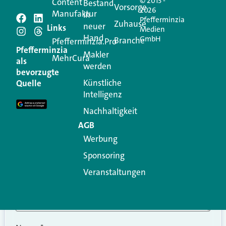
© 2013 -
Content
Bestand
Vorsorge
2026
Manufaktur
in
Pfefferminzia
Schreiben Sie einen
Zuhause
neuer
Links
Medien
Hand
GmbH
Branche
Kommentar
Pfefferminzia.Pro
Pfefferminzia
Makler
MehrCura
als
werden
Ihre E-Mail-Adresse wird nicht veröffentlicht.
bevorzugte
Erforderliche Felder sind mit
*
markiert
Künstliche
Quelle
Intelligenz
Kommentar
*
Nachhaltigkeit
AGB
Werbung
Sponsoring
Veranstaltungen