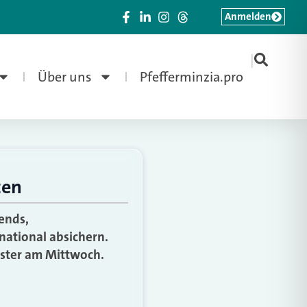
Anmelden
|
Über uns
Pfefferminzia.pro
ten
ends,
national absichern.
üster am Mittwoch.