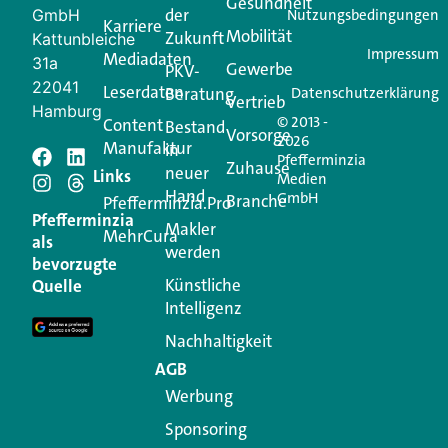
Gesundheit
der
GmbH
Nutzungsbedingungen
Karriere
Mobilität
Zukunft
Jetzt anmelden
Kattunbleiche
Impressum
Mediadaten
31a
Gewerbe
PKV-
22041
Leserdaten
Beratung
Datenschutzerklärung
Vertrieb
Hamburg
© 2013 -
Content
Bestand
Vorsorge
2026
Manufaktur
in
Pfefferminzia
Schreiben Sie einen
Zuhause
neuer
Links
Medien
Hand
GmbH
Branche
Kommentar
Pfefferminzia.Pro
Pfefferminzia
Makler
MehrCura
als
werden
Ihre E-Mail-Adresse wird nicht veröffentlicht.
bevorzugte
Erforderliche Felder sind mit
*
markiert
Künstliche
Quelle
Intelligenz
Kommentar
*
Nachhaltigkeit
AGB
Werbung
Sponsoring