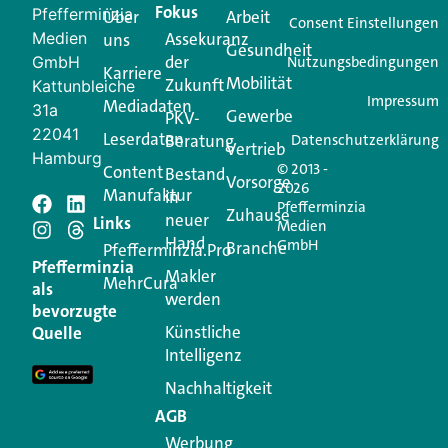
Fokus
Pfefferminzia
Über
Arbeit
Ihren Vertriebsalltag leichter macht. Mit nur einem
Consent Einstellungen
Medien
Assekuranz
uns
Login.
Gesundheit
der
GmbH
Nutzungsbedingungen
Karriere
Mobilität
Zukunft
Jetzt anmelden
Kattunbleiche
Impressum
Mediadaten
31a
Gewerbe
PKV-
22041
Leserdaten
Beratung
Datenschutzerklärung
Vertrieb
Hamburg
© 2013 -
Content
Bestand
Vorsorge
2026
Manufaktur
in
Pfefferminzia
Schreiben Sie einen
Zuhause
neuer
Links
Medien
Hand
GmbH
Branche
Kommentar
Pfefferminzia.Pro
Pfefferminzia
Makler
MehrCura
als
werden
Ihre E-Mail-Adresse wird nicht veröffentlicht.
bevorzugte
Erforderliche Felder sind mit
*
markiert
Künstliche
Quelle
Intelligenz
Kommentar
*
Nachhaltigkeit
AGB
Werbung