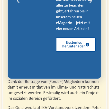
alles zu beachten
ät,
gibt, erfahren Sie in
 und
unserem neuen
eMagazin – jetzt mit
vier neuen Artikeln!
Kostenlos
herunterladen
Dank der Beiträge von (Förder-)Mitgliedern können
damit erneut Initiativen im Klima- und Naturschutz
umgesetzt werden. Erstmalig wird auch ein Projekt
im sozialen Bereich gefördert.
Das Geld wird laut IKV-Vorstandsvorsitzendem Peter