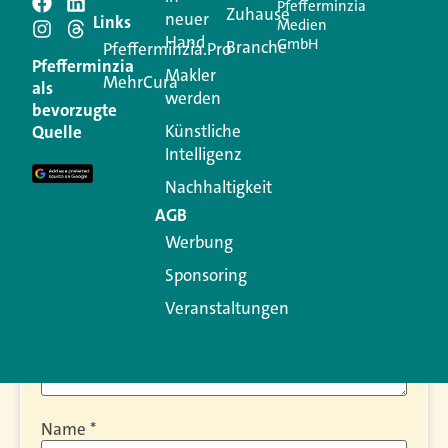
Pfefferminzia
Zuhause
neuer
Schreiben Sie einen
Links
Medien
Hand
GmbH
Branche
Pfefferminzia.Pro
Kommentar
Pfefferminzia
Makler
MehrCura
als
werden
bevorzugte
Ihre E-Mail-Adresse wird nicht veröffentlicht.
Künstliche
Quelle
Erforderliche Felder sind mit
*
markiert
Intelligenz
Kommentar
*
Nachhaltigkeit
AGB
Werbung
Sponsoring
Veranstaltungen
Name
*