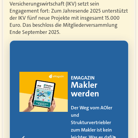
Versicherungswirtschaft (IKV) setzt sein
Engagement fort: Zum Jahresende 2025 unterstützt
der IKV fünf neue Projekte mit insgesamt 15.000
Euro. Das beschloss die Mitgliederversammlung
Ende September 2025.
!
EMAGAZIN
ia
Makler
werden
itag
Der Weg vom AOler
und
alle
Strukturvertriebler
zum Makler ist kein
den
leichter. Was es dafür