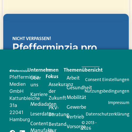
NICHT VERPASSEN!
Pfefferminzia.pro
Eine Plattform, die liefert: aktuelle Informationen,
praktische Services und einen einzigartigen Content-
Unternehmen
Im
Themenübersicht
Creator für Ihre Kundenkommunikation. Alles, was
Fokus
Pfefferminzia
Über
Arbeit
Ihren Vertriebsalltag leichter macht. Mit nur einem
Consent Einstellungen
Medien
Assekuranz
uns
Login.
Gesundheit
der
GmbH
Nutzungsbedingungen
Karriere
Mobilität
Zukunft
Jetzt anmelden
Kattunbleiche
Impressum
Mediadaten
31a
Gewerbe
PKV-
22041
Leserdaten
Beratung
Datenschutzerklärung
Vertrieb
Hamburg
© 2013 -
Content
Bestand
Vorsorge
2026
Manufaktur
in