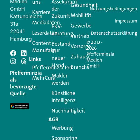
Medien
Assekuranz
uns
Login.
Gesundheit
der
GmbH
Nutzungsbedingungen
Karriere
Mobilität
Zukunft
Jetzt anmelden
Kattunbleiche
Impressum
Mediadaten
31a
Gewerbe
PKV-
22041
Leserdaten
Beratung
Datenschutzerklärung
Vertrieb
Hamburg
© 2013 -
Content
Bestand
Vorsorge
2026
Manufaktur
in
Pfefferminzia
Schreiben Sie einen
Zuhause
neuer
Links
Medien
Hand
GmbH
Branche
Kommentar
Pfefferminzia.Pro
Pfefferminzia
Makler
MehrCura
als
werden
Ihre E-Mail-Adresse wird nicht veröffentlicht.
bevorzugte
Erforderliche Felder sind mit
*
markiert
Künstliche
Quelle
Intelligenz
Kommentar
*
Nachhaltigkeit
AGB
Werbung
Sponsoring